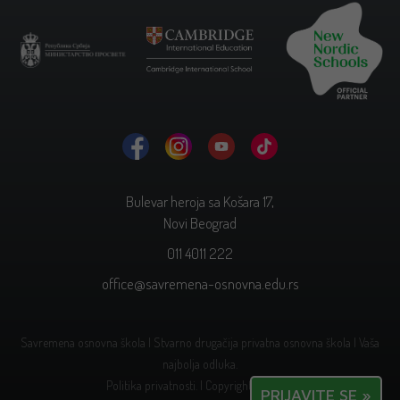
Bulevar heroja sa Košara 17,
Novi Beograd
011 4011 222
office@savremena-osnovna.edu.rs
Savremena osnovna škola | Stvarno drugačija privatna osnovna škola | Vaša
najbolja odluka.
Politika privatnosti.
| Copyright © 2026.
PRIJAVITE SE »