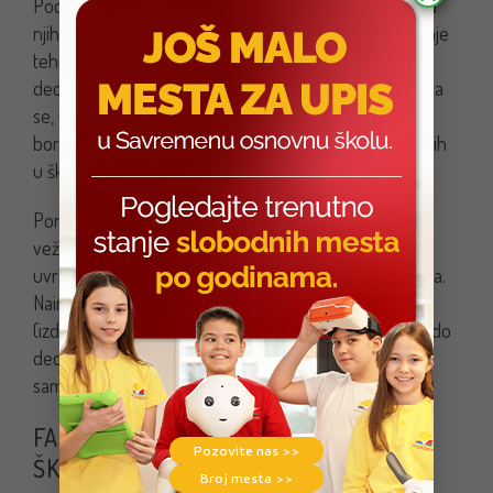
Podučila je mališane osnovama ove veštine, a neki od
njih pokazali su pravi talenat kada je u pitanju izvođenje
tehnika. Uz mnogo zabave koju džudo obično donosi
deca su tokom ovih radionica stekla odličnu osnovu da
se, ukoliko žele, i posvete ovom sportu. A sekcija
borilačkih veština svakako je postala jedna od omiljenih
u školi.
Pored ostalog, zbog svojih karakteristika, džudo se
vežba širom sveta. U Japanu i još nekoliko zemalja
uvršten je u sistem školstva umesto fizičkog vaspitanja.
Naime, pored toga što razvija fizičke sposobnosti
(izdržljivost, snagu, spretnost, elastičnost, brzinu), džudo
decu uči poštovanju, a ona na treninzima stiču
samopouzdanje i nova prijateljstva.
FAST PROGRAM ZAISTA ULEPŠAVA
Pozovite nas >>
ŠKOLSKE DANE
Broj mesta >>