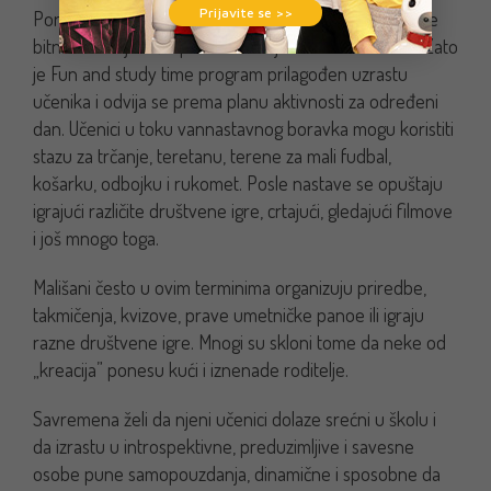
Prijavite se >>
Pored obaveznih časova koje učenici pohađaju, vrlo je
bitno i na koji način provode svoje slobodno vreme. Zato
je Fun and study time program prilagođen uzrastu
učenika i odvija se prema planu aktivnosti za određeni
dan. Učenici u toku vannastavnog boravka mogu koristiti
stazu za trčanje, teretanu, terene za mali fudbal,
košarku, odbojku i rukomet. Posle nastave se opuštaju
igrajući različite društvene igre, crtajući, gledajući filmove
i još mnogo toga.
Mališani često u ovim terminima organizuju priredbe,
takmičenja, kvizove, prave umetničke panoe ili igraju
razne društvene igre. Mnogi su skloni tome da neke od
„kreacija” ponesu kući i iznenade roditelje.
Savremena želi da njeni učenici dolaze srećni u školu i
da izrastu u introspektivne, preduzimljive i savesne
osobe pune samopouzdanja, dinamične i sposobne da