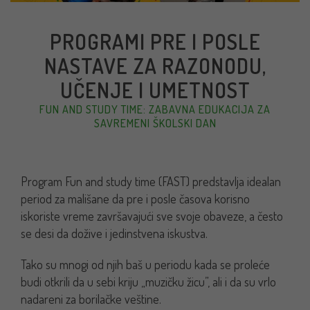
PROGRAMI PRE I POSLE
NASTAVE ZA RAZONODU,
UČENJE I UMETNOST
FUN AND STUDY TIME: ZABAVNA EDUKACIJA ZA
SAVREMENI ŠKOLSKI DAN
Program Fun and study time (FAST) predstavlja idealan
period za mališane da pre i posle časova korisno
iskoriste vreme završavajući sve svoje obaveze, a često
se desi da dožive i jedinstvena iskustva.
Tako su mnogi od njih baš u periodu kada se proleće
budi otkrili da u sebi kriju „muzičku žicu”, ali i da su vrlo
nadareni za borilačke veštine.