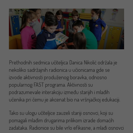
Prethodnih sedmica učiteljica Danica Nikolić održala je
nekoliko sadržajnih radionica u učionicama gde se
izvode aktivnosti produženog boravka, odnosno
popularnog FAST programa. Aktivnosti su
podrazumevale interakciju između starijih i mlađih
učenika pri čemu je akcenat bio na vršnjačkoj edukaciji.
Tako su ulogu učiteljice zauzeli stariji osnovci, koji su
pomagali mlađim drugarima prilikom izrade domaćih
zadataka. Radionice su bile vrlo efikasne, a mlađi osnovci