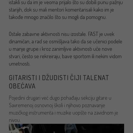
istakli su da im je veoma prijalo što su dobili punu pažnju
starijih, dok su mali mentori komentarisali kako im je
takođe mnogo značilo što su mogli da pomognu.
Ostale zabavne aktivnosti nisu izostale. FAST je uvek
dinamičan, a rad se osmišljava tako da se učenici podele
u manje grupe i kroz zanimljive aktivnosti uče nove
stvari, često se rekreiraju, bave sportom ili nekim vidom
umetnosti.
GITARISTI I DŽUDISTI ČIJI TALENAT
OBEĆAVA
Pojedini drugari već dugo pohađaju sekciju gitare u
Savremenoj osnovnoj školi i njihovo poznavanje
muzičkog instrumenta i muzike uopšte na zavidnom je
nivou.