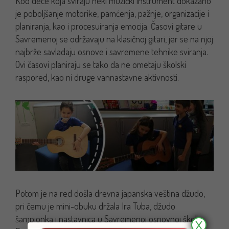
Kod dece koja sviraju neki muzički instrument dokazano
je poboljšanje motorike, pamćenja, pažnje, organizacije i
planiranja, kao i procesuiranja emocija. Časovi gitare u
Savremenoj se održavaju na klasičnoj gitari, jer se na njoj
najbrže savladaju osnove i savremene tehnike sviranja.
Ovi časovi planiraju se tako da ne ometaju školski
raspored, kao ni druge vannastavne aktivnosti.
Potom je na red došla drevna japanska veština džudo,
pri čemu je mini-obuku držala Ira Tuba, džudo
šampionka i nastavnica u Savremenoj osnovnoj školi.
X