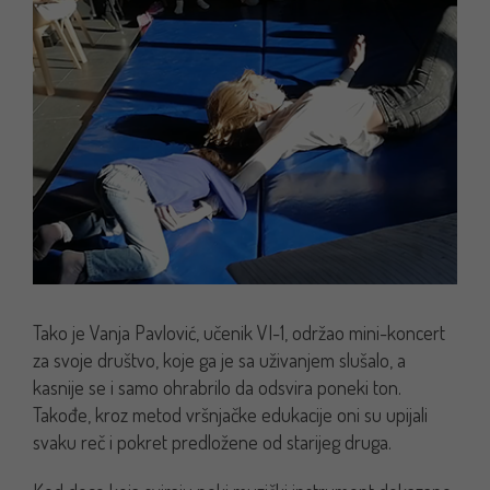
Tako je Vanja Pavlović, učenik VI-1, održao mini-koncert
za svoje društvo, koje ga je sa uživanjem slušalo, a
kasnije se i samo ohrabrilo da odsvira poneki ton.
Takođe, kroz metod vršnjačke edukacije oni su upijali
svaku reč i pokret predložene od starijeg druga.