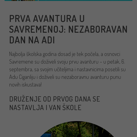
PRVA AVANTURA U
SAVREMENOJ: NEZABORAVAN
DAN NA ADI
Najbolja školska godina dosad je tek počela, a osnovci
Savremene su doživeli svoju prvu avanturu – u petak, 6.
septembra, sa svojim učiteljima i nastavnicima posetili su
Adu Ciganliju i doživeli su nezaboravnu avanturu punu
novih iskustava!
DRUŽENJE OD PRVOG DANA SE
NASTAVLJA I VAN ŠKOLE