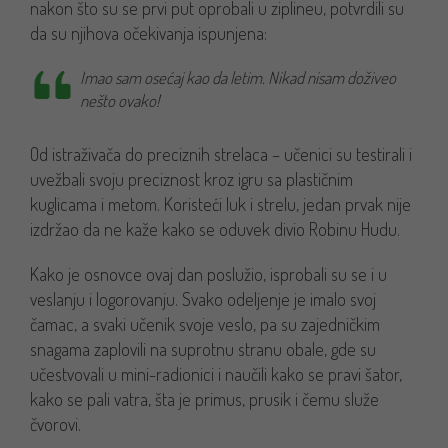
nakon što su se prvi put oprobali u ziplineu, potvrdili su
da su njihova očekivanja ispunjena:
Imao sam osećaj kao da letim. Nikad nisam doživeo
nešto ovako!
Od istraživača do preciznih strelaca – učenici su testirali i
uvežbali svoju preciznost kroz igru sa plastičnim
kuglicama i metom. Koristeći luk i strelu, jedan prvak nije
izdržao da ne kaže kako se oduvek divio Robinu Hudu.
Kako je osnovce ovaj dan poslužio, isprobali su se i u
veslanju i logorovanju. Svako odeljenje je imalo svoj
čamac, a svaki učenik svoje veslo, pa su zajedničkim
snagama zaplovili na suprotnu stranu obale, gde su
učestvovali u mini-radionici i naučili kako se pravi šator,
kako se pali vatra, šta je primus, prusik i čemu služe
čvorovi.