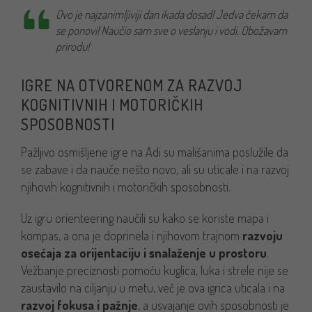
Ovo je najzanimljiviji dan ikada dosad! Jedva čekam da
se ponovi! Naučio sam sve o veslanju i vodi. Obožavam
prirodu!
IGRE NA OTVORENOM ZA RAZVOJ
KOGNITIVNIH I MOTORIČKIH
SPOSOBNOSTI
Pažljivo osmišljene igre na Adi su mališanima poslužile da
se zabave i da nauče nešto novo, ali su uticale i na razvoj
njihovih kognitivnih i motoričkih sposobnosti.
Uz igru orienteering naučili su kako se koriste mapa i
kompas, a ona je doprinela i njihovom trajnom
razvoju
osećaja za orijentaciju i snalaženje u prostoru
.
Vežbanje preciznosti pomoću kuglica, luka i strele nije se
zaustavilo na ciljanju u metu, već je ova igrica uticala i na
razvoj fokusa i pažnje
, a usvajanje ovih sposobnosti je