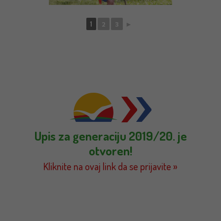
1
2
3
►
Upis za generaciju 2019/20. je
otvoren!
Kliknite na ovaj link da se prijavite »