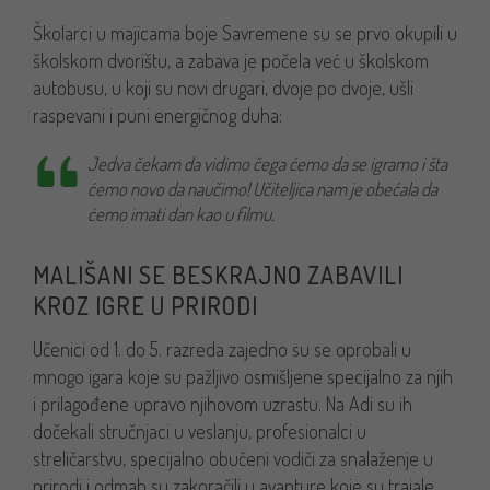
Školarci u majicama boje Savremene su se prvo okupili u
školskom dvorištu, a zabava je počela već u školskom
autobusu, u koji su novi drugari, dvoje po dvoje, ušli
raspevani i puni energičnog duha:
Jedva čekam da vidimo čega ćemo da se igramo i šta
ćemo novo da naučimo! Učiteljica nam je obećala da
ćemo imati dan kao u filmu.
MALIŠANI SE BESKRAJNO ZABAVILI
KROZ IGRE U PRIRODI
Učenici od 1. do 5. razreda zajedno su se oprobali u
mnogo igara koje su pažljivo osmišljene specijalno za njih
i prilagođene upravo njihovom uzrastu. Na Adi su ih
dočekali stručnjaci u veslanju, profesionalci u
streličarstvu, specijalno obučeni vodiči za snalaženje u
prirodi i odmah su zakoračili u avanture koje su trajale