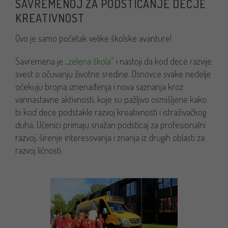
SAVREMENOJ ZA PODSTICANJE DEČJE
KREATIVNOST
Ovo je samo početak velike školske avanture!
Savremena je
„zelena škola”
i nastoji da kod dece razvije
svest o očuvanju životne sredine. Osnovce svake nedelje
očekuju brojna iznenađenja i nova saznanja kroz
vannastavne aktivnosti, koje su pažljivo osmišljene kako
bi kod dece podstakle razvoj kreativnosti i istraživačkog
duha. Učenici primaju snažan podsticaj za profesionalni
razvoj, širenje interesovanja i znanja iz drugih oblasti za
razvoj ličnosti.