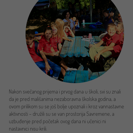
Nakon svečanog prijema i prvog dana u školi, svi su znali
da je pred mališanima nezaboravna školska godina, a
ovom prilikom su se još bolje upoznali i kroz vannastavne
aktivnosti – družili su se van prostorija Savremene, a
uzbuđenje pred početak ovog dana ni učenici ni
nastavnici nisu krili.