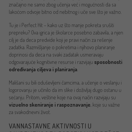
značajno ne samo zbog učenja već i mogućnosti da sa
lakoćom odvoje bitno od nebitnog i uče sve što je važno.
Tu je i Perfect Hit – kako uz što manje pokreta srušiti
prepreku? Ova igrica je školarce posebno zabavila, a njen
cilj je da deca predvide koji je pravi način za rešenje
zadatka. Razmišljanje o pokretima i njihovo planiranje
doprinosi da deca na svaki zadatak usmeravaju
odgovarajuće kognitivne resurse i razvijaju
sposobnosti
određivanja ciljeva i planiranja
.
Mališani su bili oduševljeni čamcima, a učenje o veslanju i
logorovanju je učinilo da im slike i doživljaj dugo ostanu u
sećanju. Pritom, veštine koje na ovaj način razvijaju su
vizuelno skeniranje i raspoznavanje
, koje su važne
za svakodnevni život.
VANNASTAVNE AKTIVNOSTI U