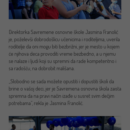
Direktorka Savremene osnovne škole Jasmina Franolić
je, poželevši dobrodošlicu učenicima i roditeljima, uverila
roditelje da oni mogu biti bezbrižni, jer je mesto u kojem
će njihova deca provoditi vreme bezbedno, a u njemu
se nalaze i ljudi koji su spremni da rade kompetentno i
sa radošću, na dobrobit mališana.
„Slobodno se sada možete opustiti i dopustiti školi da
brine o vašoj deci, jer je Savremena osnovna škola zaista
spremna da na pravi način izađe u susret svim dečjim
potrebama”, rekla je Jasmina Franolić.