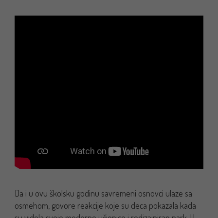
Da i u ovu školsku godinu savremeni osnovci ulaze sa
osmehom, govore reakcije koje su deca pokazala kada
su videla svoje moderne učionice i redizajniran park. U