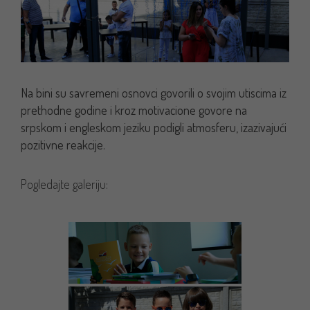
Na bini su savremeni osnovci govorili o svojim utiscima iz
prethodne godine i kroz motivacione govore na
srpskom i engleskom jeziku podigli atmosferu, izazivajući
pozitivne reakcije.
Pogledajte galeriju: