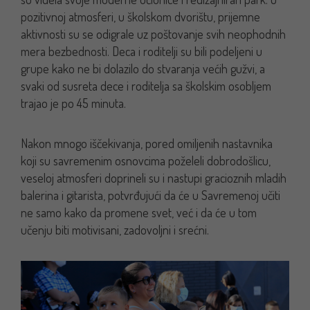
pozitivnoj atmosferi, u školskom dvorištu, prijemne
aktivnosti su se odigrale uz poštovanje svih neophodnih
mera bezbednosti. Deca i roditelji su bili podeljeni u
grupe kako ne bi dolazilo do stvaranja većih gužvi, a
svaki od susreta dece i roditelja sa školskim osobljem
trajao je po 45 minuta.
Nakon mnogo iščekivanja, pored omiljenih nastavnika
koji su savremenim osnovcima poželeli dobrodošlicu,
veseloj atmosferi doprineli su i nastupi gracioznih mladih
balerina i gitarista, potvrđujući da će u Savremenoj učiti
ne samo kako da promene svet, već i da će u tom
učenju biti motivisani, zadovoljni i srećni.