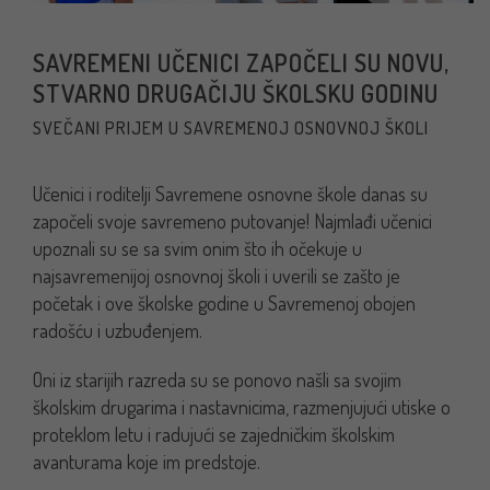
SAVREMENI UČENICI ZAPOČELI SU NOVU,
STVARNO DRUGAČIJU ŠKOLSKU GODINU
SVEČANI PRIJEM U SAVREMENOJ OSNOVNOJ ŠKOLI
Učenici i roditelji Savremene osnovne škole danas su
započeli svoje savremeno putovanje!
Najmlađi učenici
upoznali su se sa svim onim što ih očekuje u
najsavremenijoj osnovnoj školi i uverili se zašto je
početak i ove školske godine u Savremenoj obojen
radošću i uzbuđenjem.
Oni iz starijih razreda su se ponovo našli sa svojim
školskim drugarima i nastavnicima, razmenjujući utiske o
proteklom letu i radujući se zajedničkim školskim
avanturama koje im predstoje.