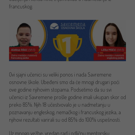
francuskog.
Ovi sjajni učenici su veliki ponos i nada Savremene
osnovne škole. Ubeđeni smo da će mnogi drugari poći
ove godine njihovim stopama. Podsetimo da su svi
učenici iz Savremene prošle godine imali ukupan skor od
preko 85%. Njih 18 učestvovalo je u nadmetanju u
poznavanju engleskog, nemačkog i francuskog jezika, a
njihovi rezultati varirali su od 85% do 100% uspešnosti.
Uz mnogo vežbe, vredan rad i odličnu mentorsku