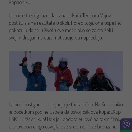
Kopaoniku.
Učenice trećeg razreda Lana Lukač i Teodora Vujović
postižu sjajne rezultate u školi. Pored toga, one uspešno
pokazuju da se u životu sve može ako se zaista želi i
svojim drugarima daju motivaciju da napreduju.
Lanino postignuće u skijanju je fantastično. Na Kopaoniku
je početkom godine uspela da osvoji čak dva kupa: „Kup
BSK” i Državni kup! Dok je Teodora Vujović na takmičenju
u snowboardingu osvojila dve srebrne i dve bronzane