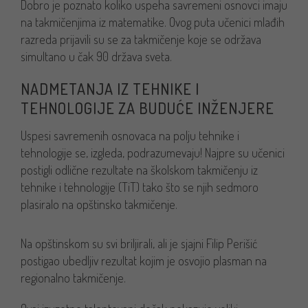
Dobro je poznato koliko uspeha savremeni osnovci imaju
na takmičenjima iz matematike. Ovog puta učenici mlađih
razreda prijavili su se za takmičenje koje se održava
simultano u čak 90 država sveta.
NADMETANJA IZ TEHNIKE I
TEHNOLOGIJE ZA BUDUĆE INŽENJERE
Uspesi savremenih osnovaca na polju tehnike i
tehnologije se, izgleda, podrazumevaju! Najpre su učenici
postigli odlične rezultate na školskom takmičenju iz
tehnike i tehnologije (TiT) tako što se njih sedmoro
plasiralo na opštinsko takmičenje.
Na opštinskom su svi briljirali, ali je sjajni Filip Perišić
postigao ubedljiv rezultat kojim je osvojio plasman na
regionalno takmičenje.