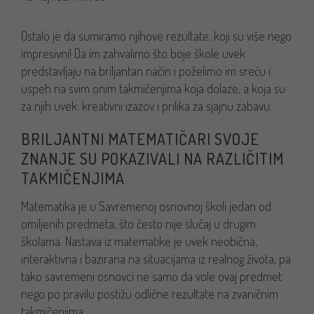
Ostalo je da sumiramo njihove rezultate, koji su više nego
impresivni! Da im zahvalimo što boje škole uvek
predstavljaju na briljantan način i poželimo im sreću i
uspeh na svim onim takmičenjima koja dolaze, a koja su
za njih uvek: kreativni izazov i prilika za sjajnu zabavu.
BRILJANTNI MATEMATIČARI SVOJE
ZNANJE SU POKAZIVALI NA RAZLIČITIM
TAKMIČENJIMA
Matematika je u Savremenoj osnovnoj školi jedan od
omiljenih predmeta, što često nije slučaj u drugim
školama. Nastava iz matematike je uvek neobična,
interaktivna i bazirana na situacijama iz realnog života, pa
tako savremeni osnovci ne samo da vole ovaj predmet
nego po pravilu postižu odlične rezultate na zvaničnim
takmičenjima.