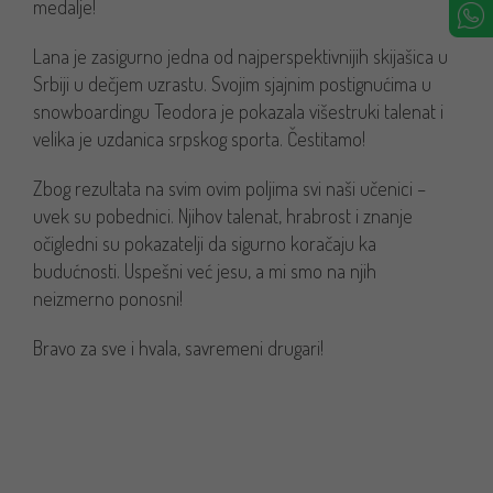
medalje!
Lana je zasigurno jedna od najperspektivnijih skijašica u
Srbiji u dečjem uzrastu. Svojim sjajnim postignućima u
snowboardingu Teodora je pokazala višestruki talenat i
velika je uzdanica srpskog sporta. Čestitamo!
Zbog rezultata na svim ovim poljima svi naši učenici –
uvek su pobednici. Njihov talenat, hrabrost i znanje
očigledni su pokazatelji da sigurno koračaju ka
budućnosti. Uspešni već jesu, a mi smo na njih
neizmerno ponosni!
Bravo za sve i hvala, savremeni drugari!