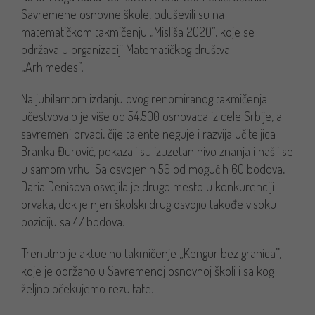
Savremene osnovne škole, oduševili su na
matematičkom takmičenju „Misliša 2020”, koje se
održava u organizaciji Matematičkog društva
„Arhimedes”.
Na jubilarnom izdanju ovog renomiranog takmičenja
učestvovalo je više od 54.500 osnovaca iz cele Srbije, a
savremeni prvaci, čije talente neguje i razvija učiteljica
Branka Đurović, pokazali su izuzetan nivo znanja i našli se
u samom vrhu. Sa osvojenih 56 od mogućih 60 bodova,
Daria Denisova osvojila je drugo mesto u konkurenciji
prvaka, dok je njen školski drug osvojio takođe visoku
poziciju sa 47 bodova.
Trenutno je aktuelno takmičenje „Kengur bez granica’’,
koje je održano u Savremenoj osnovnoj školi i sa kog
željno očekujemo rezultate.