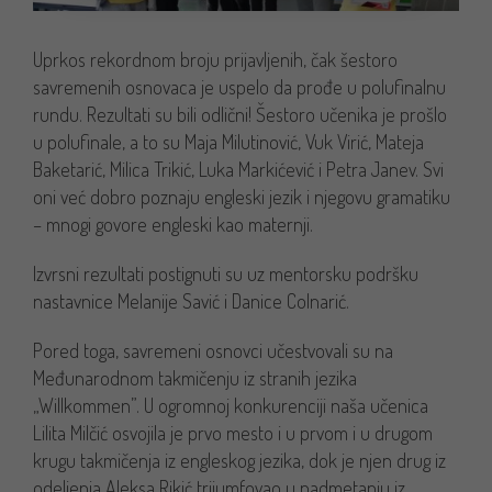
Uprkos rekordnom broju prijavljenih, čak šestoro
savremenih osnovaca je uspelo da prođe u polufinalnu
rundu. Rezultati su bili odlični! Šestoro učenika je prošlo
u polufinale, a to su Maja Milutinović, Vuk Virić, Mateja
Baketarić, Milica Trikić, Luka Markićević i Petra Janev. Svi
oni već
dobro poznaju engleski
jezik i njegovu gramatiku
– mnogi govore engleski kao maternji.
Izvrsni rezultati postignuti su uz mentorsku podršku
nastavnice Melanije Savić i Danice Colnarić.
Pored toga, savremeni osnovci učestvovali su na
Međunarodnom takmičenju iz stranih jezika
„Willkommen”. U ogromnoj konkurenciji naša učenica
Lilita Milčić osvojila je prvo mesto i u prvom i u drugom
krugu takmičenja iz engleskog jezika, dok je njen drug iz
odeljenja Aleksa Rikić trijumfovao u nadmetanju iz