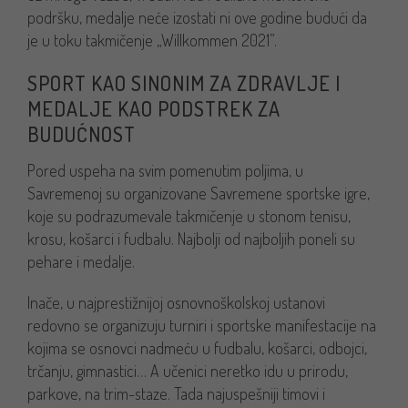
podršku, medalje neće izostati ni ove godine budući da
je u toku takmičenje „Willkommen 2021”.
SPORT KAO SINONIM ZA ZDRAVLJE I
MEDALJE KAO PODSTREK ZA
BUDUĆNOST
Pored uspeha na svim pomenutim poljima, u
Savremenoj su organizovane Savremene sportske igre,
koje su podrazumevale takmičenje u stonom tenisu,
krosu, košarci i fudbalu. Najbolji od najboljih poneli su
pehare i medalje.
Inače, u najprestižnijoj osnovnoškolskoj ustanovi
redovno se organizuju turniri i sportske manifestacije na
kojima se osnovci nadmeću u fudbalu, košarci, odbojci,
trčanju, gimnastici… A učenici neretko idu u prirodu,
parkove, na trim-staze. Tada najuspešniji timovi i