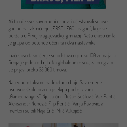
Ali to nije sve: savremeni osnovci učestvovali su ove
godine na takmičenju „FIRST LEGO League”, koje se
održalo u Prvoj kragujevačkoj gimnaziji. Našu ekipu činila
je grupa od petorice učenika i dva nastavnika.
Inače, ovo takmičenje se održava u preko 100 zemalja, a
Srbija je jedna od njih. Na globalnom nivou, za program
se prijavi preko 35.000 timova.
Na jednom takvom nadmetanju boje Savremene
osnovne škole branila je ekipa pod nazivom
„Gamechangers”. Nju su činili Dušan Šušilović, Vuk Pantić,
Aleksandar Nenezić, Filip Perišić i Vanja Pavlović, a
mentori su bili Maja Erić i Milić Vukojičić.