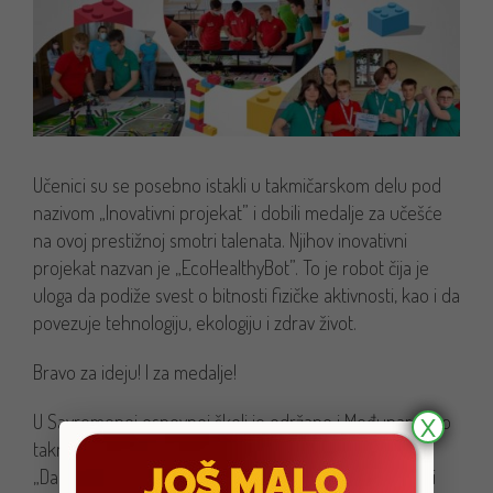
Učenici su se posebno istakli u takmičarskom delu pod
nazivom „Inovativni projekat” i dobili medalje za učešće
na ovoj prestižnoj smotri talenata. Njihov inovativni
projekat nazvan je „EcoHealthyBot”. To je robot čija je
uloga da podiže svest o bitnosti fizičke aktivnosti, kao i da
povezuje tehnologiju, ekologiju i zdrav život.
Bravo za ideju! I za medalje!
U Savremenoj osnovnoj školi je održano i Međunarodno
X
takmičenje iz informatičke i računarske pismenosti
„Dabar”, na kojem su učenici ostvarili dobre rezultate i