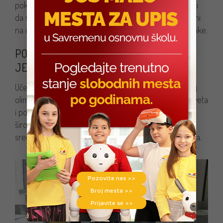
pokazali visok stepen poznavanja ove materije, budući
da su časovi koje svakodnevno imaju upravo zasnovani
na inovativnim pristupima kada je reč o polju informatike.
POSEBNO SU ZNAČAJNI USPESI NA
JEZIČKIM TAKMIČENJIMA
Učenici su ove godine učestvovali na „Hippo” – jezičkoj
olimpijadi! Takmičili su se sa svojim vršnjacima širom sveta
i pokazali znanje iz engleskog jezika. Broj prijavljenih
širom sveta premašio je 40.000 dece iz osnovnih i
srednjih škola, tako da je konkurencija bila zaista velika.
Pozovite nas >>
Broj mesta >>
Prijavite se >>