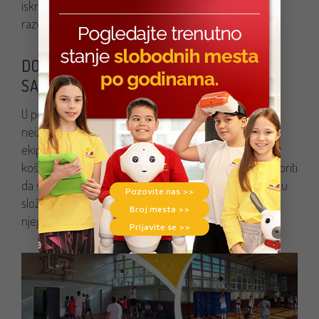
iskreno se obradovale jer sport decu uči poštovanju i
razvijanju prijateljstva.
DOBRA KOŠARKAŠKA PARTIJA
SAVREMENIH PETAKA I ŠESTAKA
U poređenju sa dosadašnjim mečevima, jedna od
neizvesnijih utakmica odigrana je 3. novembra protiv
ekipe OŠ „Dragan Lukić”. Ova partija će savremenim
košarkašima značiti kao životna lekcija koja će ih ohrabriti
da se još više trude u budućnosti i da pre svega ostanu
Pozovite nas >>
složni tim koji igra fer-plej, kako na terenu tako i van
Broj mesta >>
njega.
Prijavite se >>