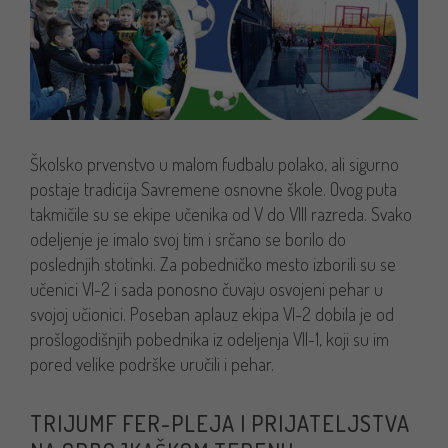
Školsko prvenstvo u malom fudbalu polako, ali sigurno
postaje tradicija Savremene osnovne škole. Ovog puta
takmičile su se ekipe učenika od V do VIII razreda. Svako
odeljenje je imalo svoj tim i srčano se borilo do
poslednjih stotinki. Za pobedničko mesto izborili su se
učenici VI-2 i sada ponosno čuvaju osvojeni pehar u
svojoj učionici. Poseban aplauz ekipa VI-2 dobila je od
prošlogodišnjih pobednika iz odeljenja VII-1, koji su im
pored velike podrške uručili i pehar.
TRIJUMF FER-PLEJA I PRIJATELJSTVA