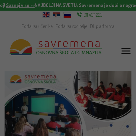
!
Saznaj više >>
NAJBOLJI NA SVETU
: Savremena je dobila nagradu 
011 4011 222
Portal za učenike
Portal za roditelje
DL platforma