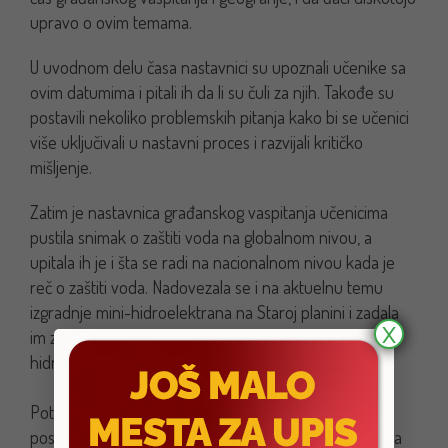
upravo o ovim temama.
U uvodnom delu časa nastavnici su upoznali učenike sa
ovim datumima i pitali ih da li su čuli za njih. Takođe su
postavili nekoliko problemskih pitanja kako bi se učenici
više uključivali u nastavni proces i razvijali kritičko
mišljenje.
Zatim je nastavnica građanskog vaspitanja učenicima
pustila snimak o zaštiti voda na globalnom nivou, a
upitala ih je i šta se radi na nacionalnom nivou kada je
reč o zaštiti voda. Nadovezala se i na aktuelnu temu
izgradnje mini-hidroelektrana na Staroj planini i zadala
X
im zadatak da istraže prednosti i mane mini-
hidroelektrana.
Potom je nastavnik geografije, koristeći prezentaciju,
postavljao pitanja učenicima o zaštiti i značaju šuma. Za