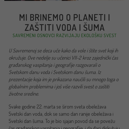
MI BRINEMO O PLANETI I
ZAŠTITI VODA I ŠUMA
SAVREMENI OSNOVCI RAZVIJAJU EKOLOŠKU SVEST
U Savremenoj se deca uče kako da vole i štite svet koji ih
okružuje. Ove nedelje su učenici VII-2 kroz zajednički čas
građanskog vaspitanja i geografije razgovarali o
Svetskom danu voda i Svetskom danu šuma. Iz
prezentacije koja im je prikazana naučili su mnogo toga o
globalnim problemima i još više razvili svest o zaštiti
životne sredine.
Svake godine 22. marta se širom sveta obeležava
Svetski dan voda, dok se samo dan ranije obeležava i
Svetski dan šuma. To je bio sjajan povod da se povežu
čas građanskog vaspitanja i geografije, i da đaci diskutuju