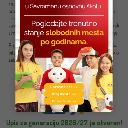
studiju slučaja ugroženosti šuma izabrao je primer
prašume u Amazoniji. Učenici su komentarisali i aktivno
se uključivali u diskusiju. Nastavnik je predstavio mere
zaštite šuma i na nacionalnom nivou, te su učenici iznosili
svoje stavove o pošumljenosti i ugroženosti šuma Srbije.
Pred sam kraj časa učenici su odgovarali na problemska
pitanja koja su im nastavnici postavljali, dali su zaključak o
zaštiti voda i šuma i izneli predloge za njihovu zaštitu.
Pozovite nas >>
Broj mesta >>
Prijavite se >>
Upis za generaciju 2026/27. je otvoren!