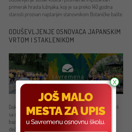
primerak hrasta lužnjaka, koji je sa preko 140 godina
starosti prozvan najstarijim stanovnikom Botaničke bašte.
ODUŠEVLJENJE OSNOVACA JAPANSKIM
VRTOM I STAKLENIKOM
X
Dok su pešačili prelepim stazama, mališani su se susreli
sa organizovanim celinama poput Japanskog vrta,
bazena sa lokvanjima, lavirintom bambusa i uživali u
dečjem kutku.