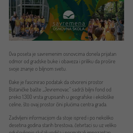
Ova poseta je savremenim osnovcima donela prijatan
odmor od gradske buke i obaveza i priliku da prošire
svoje znanje o biljnom svetu.
Đake je fascinirao podatak da otvoreni prostor
Botaničke bašte „Jevremovac” sadrži biljni fond od
preko 1.300 vrsta grupisanih u geografske i ekološke
celine, što ovaj prostor čini plućima centra grada.
Zadivljeni informacijom da stoje ispred i po nekoliko
desetina godina starih brestova, četvrtaci su uz veliko
oduševljenje slušali vodiča i posmatrali impozantan