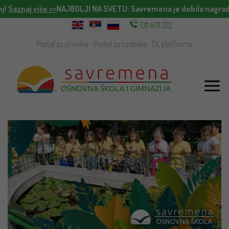
j!
Saznaj više >>
NAJBOLJI NA SVETU
: Savremena je dobila nagradu
011 4011 222
Portal za učenike
Portal za roditelje
DL platforma