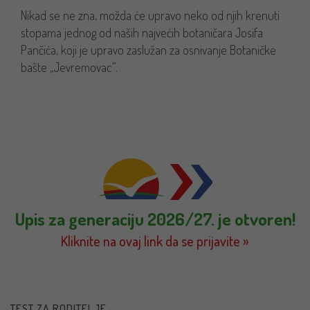
Nikad se ne zna, možda će upravo neko od njih krenuti
stopama jednog od naših najvećih botaničara Josifa
Pančića, koji je upravo zaslužan za osnivanje Botaničke
bašte „Jevremovac”.
Upis za generaciju 2026/27. je otvoren!
Kliknite na ovaj link da se prijavite »
TEST ZA RODITELJE