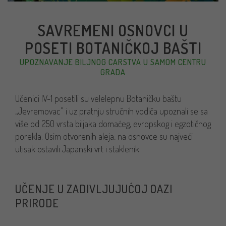
SAVREMENI OSNOVCI U
POSETI BOTANIČKOJ BAŠTI
UPOZNAVANJE BILJNOG CARSTVA U SAMOM CENTRU
GRADA
Učenici IV-1 posetili su velelepnu Botaničku baštu
„Jevremovac” i uz pratnju stručnih vodiča upoznali se sa
više od 250 vrsta biljaka domaćeg, evropskog i egzotičnog
porekla. Osim otvorenih aleja, na osnovce su najveći
utisak ostavili Japanski vrt i staklenik.
UČENJE U ZADIVLJUJUĆOJ OAZI
PRIRODE