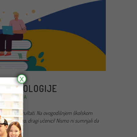
X
I TEHNOLOGIJE
IM POBEDAMA
ntastični rezultati. Na ovogodišnjem školskom
listao. Bravo, dragi učenici! Nismo ni sumnjali da