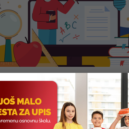
TAKMIČENJE IZ TEHNIKE 
SAVREMENI OSNOVCI IDU KA NOV
 predanog i vrednog rada, neprestanog učenja i vežbanja dolaze fa
čenju iz tehnike i tehnologije veliki broj savremenih osnovaca je zab
se dobro pokazati.