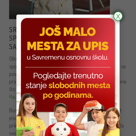
X
SRPSKI JEZIK I KNJIŽEVNOST, IT I
SPORT – ZNANJA KOJA UČENICI
SAVREMENE SPAJAJU
Otkud nastavnica srpskog i nastavnik ICT-a na Sajmu
sporta sa osnovcima? CIlj savremene nastave jeste da se
povežu znanja iz što više predmeta, da se uči preko
praktičnih primera i kroz igru i da se na taj način pokrene
što veći broj inteligencija, jer Savremena neguje
Hauardov princip višestruke inteligencije
.
Body smart, word smart, number smart i picture smart
jesu inteligencije koje su osnovci ovog puta pokrenuli
prilikom posete Sajmu. Naime, osnovci imaju zadatak da
svoje doživljaje i znanja sa Sajma prenesu putem