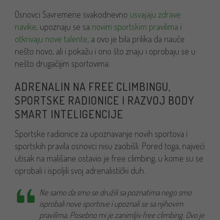
Osnovci Savremene svakodnevno
usvajaju zdrave
navike
, upoznaju se sa
novim sportskim pravilima
i
otkrivaju nove talente
, a ovo je bila prilika da nauče
nešto novo, ali i pokažu i ono što znaju i oprobaju se u
nešto drugačijim sportovima.
ADRENALIN NA FREE CLIMBINGU,
SPORTSKE RADIONICE I RAZVOJ BODY
SMART INTELIGENCIJE
Sportske radionice za upoznavanje novih sportova i
sportskih pravila osnovci nisu zaobišli. Pored toga, najveći
utisak na mališane ostavio je free climbing, u kome su se
oprobali i ispoljili svoj adrenalistički duh.
Ne samo da smo se družili sa poznatima nego smo
isprobali nove sportove i upoznali se sa njihovim
pravilima. Posebno mi je zanimljiv free climbing. Ovo je