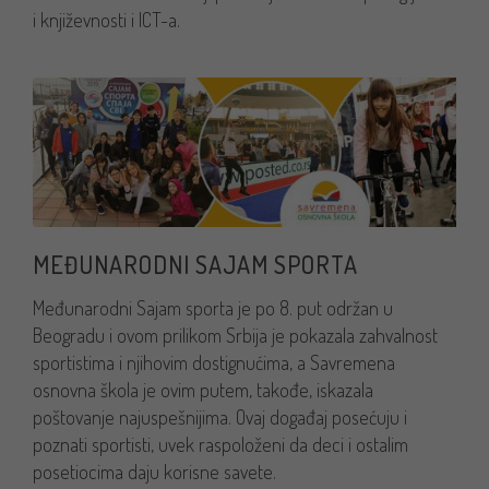
i književnosti i ICT-a.
MEĐUNARODNI SAJAM SPORTA
Međunarodni Sajam sporta je po 8. put održan u
Beogradu i ovom prilikom Srbija je pokazala zahvalnost
sportistima i njihovim dostignućima, a Savremena
osnovna škola je ovim putem, takođe, iskazala
poštovanje najuspešnijima. Ovaj događaj posećuju i
poznati sportisti, uvek raspoloženi da deci i ostalim
posetiocima daju korisne savete.