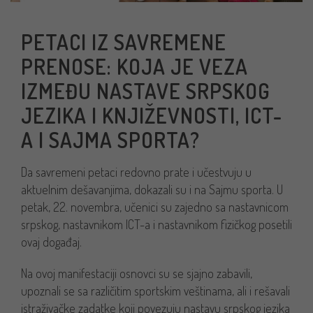
PETACI IZ SAVREMENE
PRENOSE: KOJA JE VEZA
IZMEĐU NASTAVE SRPSKOG
JEZIKA I KNJIŽEVNOSTI, ICT-
A I SAJMA SPORTA?
Da savremeni petaci redovno prate i učestvuju u
aktuelnim dešavanjima, dokazali su i na Sajmu sporta. U
petak, 22. novembra, učenici su zajedno sa nastavnicom
srpskog, nastavnikom ICT-a i nastavnikom fizičkog posetili
ovaj događaj.
Na ovoj manifestaciji osnovci su se sjajno zabavili,
upoznali se sa različitim sportskim veštinama, ali i rešavali
istraživačke zadatke koji povezuju nastavu srpskog jezika