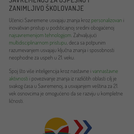
ZANIMLJIVO ŠKOLOVANJE
Učenici Savremene usvajaju znanja kroz
personalizovan
i
inovativan pristup u podsticajnoj sredini obogaćenoj
najsavremenijom tehnologijom
. Zahvaljujući
multidisciplinarnom pristupu
, deca sa potpunim
razumevanjem usvajaju ključna znanja i sposobnosti
neophodne za uspeh u 21. veku.
Spoj što više inteligencija kroz nastavne i
vannastavne
aktivnosti
i povezivanje znanja iz različitih oblasti cilj je
svakog časa u Savremenoj, a usvajanjem veština za 21.
vek osnovcima je omogućeno da se razviju u kompletne
ličnosti.