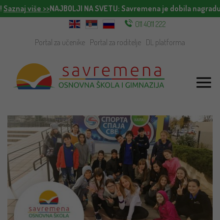
!
Saznaj više >>
NAJBOLJI NA SVETU
: Savremena je dobila nagradu 
011 4011 222
Portal za učenike
Portal za roditelje
DL platforma