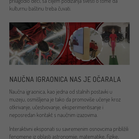
prilagodio deci, sa ciljem podizanja svesti o tome da
kulturnu baštinu treba čuvati.
NAUČNA IGRAONICA NAS JE OČARALA
Naučna igraonica, kao jedna od stalnih postavki u
muzeju, osmišljena je tako da promoviše učenje kroz
otkrivanje, učestvovanje, eksperimentisanje i
neposredan kontakt s naučnim izazovima.
Interaktivni eksponati su savremenim osnovcima približili
fenomene iz oblasti astronomije, matematike, fizike,