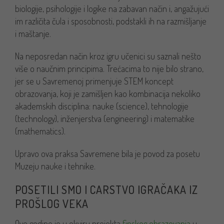
biologije, psihologije i logike na zabavan način i, angažujući
im različita čula i sposobnosti, podstakli ih na razmišljanje
i maštanje.
Na neposredan način kroz igru učenici su saznali nešto
više o naučnim principima. Trećacima to nije bilo strano,
jer se u Savremenoj primenjuje STEM koncept
obrazovanja, koji je zamišljen kao kombinacija nekoliko
akademskih disciplina: nauke (science), tehnologije
(technology), inženjerstva (engineering) i matematike
(mathematics).
Upravo ova praksa Savremene bila je povod za posetu
Muzeju nauke i tehnike.
POSETILI SMO I CARSTVO IGRAČAKA IZ
PROŠLOG VEKA
Ove godine je u okviru projekta
finskog obrazovanja
u