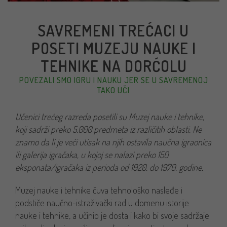
SAVREMENI TREĆACI U
POSETI MUZEJU NAUKE I
TEHNIKE NA DORĆOLU
POVEZALI SMO IGRU I NAUKU JER SE U SAVREMENOJ
TAKO UČI
Učenici trećeg razreda posetili su Muzej nauke i tehnike,
koji sadrži preko 5.000 predmeta iz različitih oblasti. Ne
znamo da li je veći utisak na njih ostavila naučna igraonica
ili galerija igračaka, u kojoj se nalazi preko 150
eksponata/igračaka iz perioda od 1920. do 1970. godine.
Muzej nauke i tehnike čuva tehnološko nasleđe i
podstiče naučno-istraživački rad u domenu istorije
nauke i tehnike, a učinio je dosta i kako bi svoje sadržaje