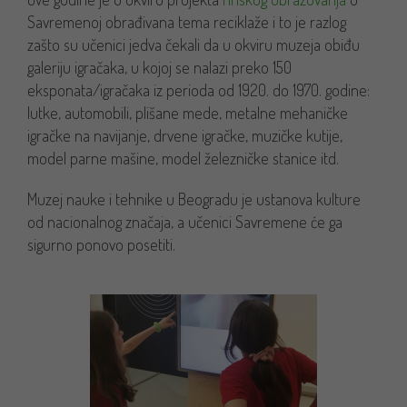
Savremenoj obrađivana tema reciklaže i to je razlog
zašto su učenici jedva čekali da u okviru muzeja obiđu
galeriju igračaka, u kojoj se nalazi preko 150
eksponata/igračaka iz perioda od 1920. do 1970. godine:
lutke, automobili, plišane mede, metalne mehaničke
igračke na navijanje, drvene igračke, muzičke kutije,
model parne mašine, model železničke stanice itd.
Muzej nauke i tehnike u Beogradu je ustanova kulture
od nacionalnog značaja, a učenici Savremene će ga
sigurno ponovo posetiti.