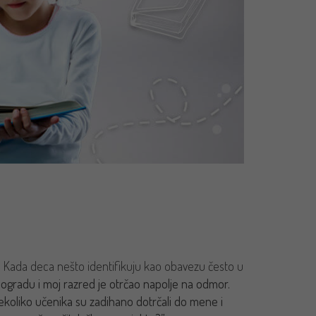
ma. Kada deca nešto identifikuju kao obavezu često u
ogradu i moj razred je otrčao napolje na odmor.
koliko učenika su zadihano dotrčali do mene i