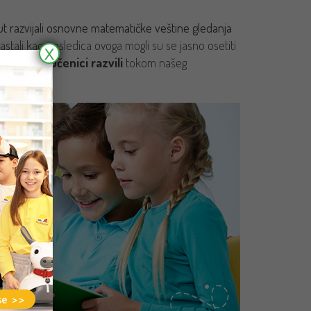
put razvijali osnovne matematičke veštine gledanja
astali kao posledica ovoga mogli su se jasno osetiti
X
a koje su učenici razvili
tokom našeg
se >>