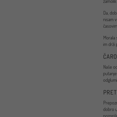
zamolil
Da, dob
nisam v
časovim
Morala 
im drži
ČARO
Naše od
putanje
odglumi
PRET
Prepozn
dobro u
pozorišn