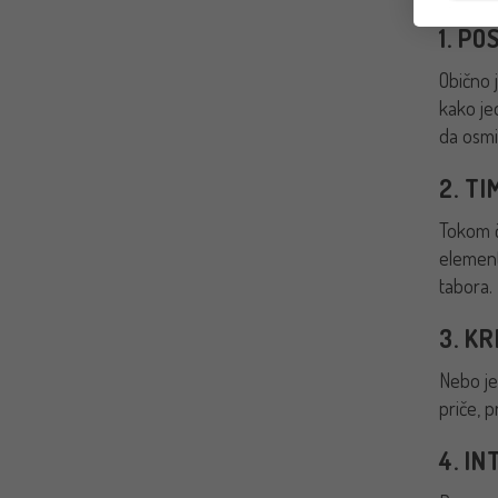
1. P
Obično 
kako je
da osmi
2. TI
Tokom či
element
tabora.
3. K
Nebo je
priče, 
4. I