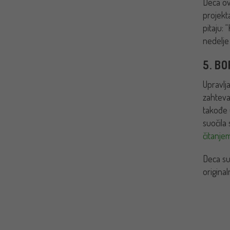
Deca ov
projekta
pitaju:
nedelje
5. BO
Upravlj
zahteva
takođe 
suočila
čitanje
Deca su 
original