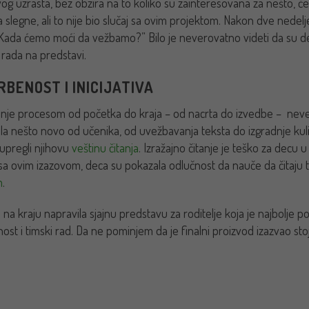
og uzrasta, bez obzira na
to koliko su zainteresovana za nešto, č
 slegne, ali to nije bio slučaj sa ovim projektom. Nakon dve nedelje 
 “Kada ćemo moći da vežbamo?” Bilo je neverovatno videti da su dec
 rada na predstavi.
RBENOST I INICIJATIVA
anje procesom od početka do kraja – od nacrta do izvedbe – nev
la nešto novo od učenika, od uvežbavanja teksta do izgradnje kul
upregli njihovu
veštinu čitanja
. Izražajno čitanje je teško za decu 
 sa ovim izazovom, deca su pokazala odlučnost da nauče da čitaju t
m
.
na kraju napravila sjajnu predstavu za roditelje koja je najbolje po
nost i timski rad. Da ne pominjem da je finalni proizvod izazvao stoj