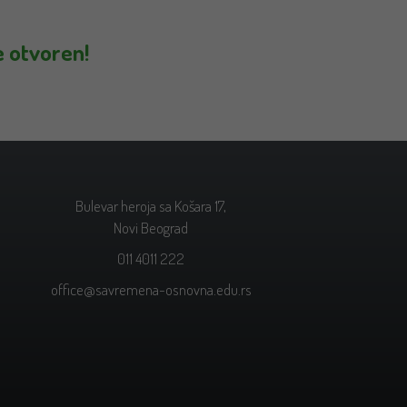
e otvoren!
Bulevar heroja sa Košara 17,
Novi Beograd
011 4011 222
office@savremena-osnovna.edu.rs