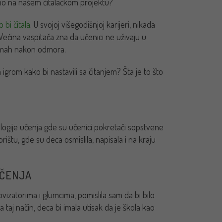
imo na našem čitalačkom projektu?”
bi čitala
. U svojoj višegodišnjoj karijeri, nikada
Većina vaspitača zna da učenici ne uživaju u
odmah nakon odmora.
grom kako bi nastavili sa čitanjem? Šta je to što
ologije učenja gde su učenici pokretači sopstvene
štu, gde su deca osmislila, napisala i na kraju
UČENJA
izatorima i glumcima, pomislila sam da bi bilo
aj način, deca bi imala utisak da je škola kao