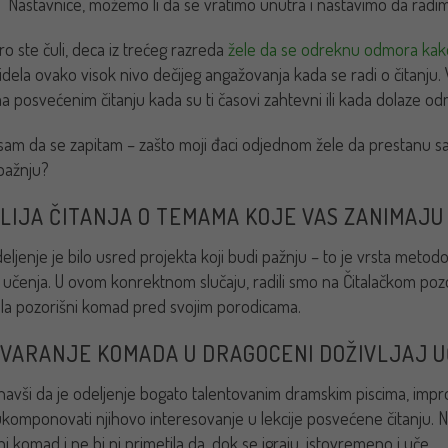
i: “Nastavnice, možemo li da se vratimo unutra i nastavimo da rad
ro ste čuli, deca iz trećeg razreda
žele da se odreknu odmora kako 
idela ovako visok nivo dečijeg angažovanja kada se radi o čitanju. 
a posvećenim čitanju kada su ti časovi zahtevni ili kada dolaze 
sam da se zapitam – zašto moji đaci odjednom žele da prestanu sa i
 pažnju?
LIJA ČITANJA O TEMAMA KOJE VAS ZANIMAJU
eljenje je bilo usred projekta koji budi pažnju – to je vrsta metod
 učenja. U ovom konrektnom slučaju, radili smo na Čitalačkom pozori
la pozorišni komad pred svojim porodicama.
VARANJE KOMADA U DRAGOCENI DOŽIVLJAJ 
avši da je odeljenje bogato talentovanim dramskim piscima, improv
komponovati njihovo interesovanje u lekcije posvećene čitanju. Na t
i komad i ne bi ni primetila da, dok se igraju, istovremeno i uče.