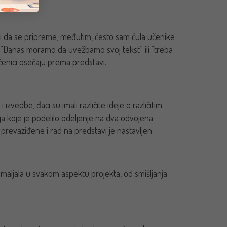
 i da se pripreme, međutim, često sam čula učenike
 “Danas moramo da uvežbamo svoj tekst” ili “treba
enici osećaju prema predstavi.
zvedbe, đaci su imali različite ideje o različitim
 koje je podelilo odeljenje na dva odvojena
u prevaziđene i rad na predstavi je nastavljen.
omaljala u svakom aspektu projekta, od smišljanja