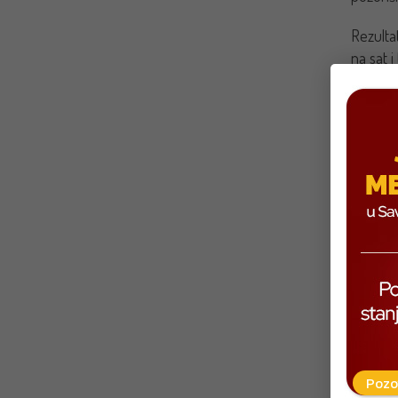
Rezultat
na sat i
u celom
četvoro
Pozo