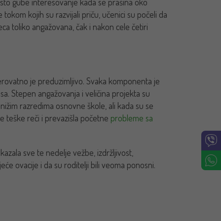
esto gube interesovanje kada se prašina oko
tokom kojih su razvijali priču, učenici su počeli da
a toliko angažovana, čak i nakon cele četiri
erovatno je preduzimljivo. Svaka komponenta je
isa.
Stepen angažovanja i veličina projekta su
u nižim razredima osnovne škole, ali kada su se
e teške reči i prevazišla početne
probleme sa
kazala sve te nedelje vežbe, izdržljivost,
eće ovacije i da su roditelji bili veoma ponosni.