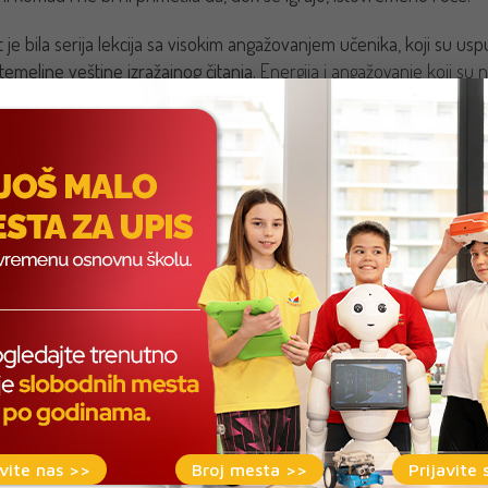
 je bila serija lekcija sa visokim angažovanjem učenika, koji su us
 temeljne veštine izražajnog čitanja.
Energija i angažovanje koji su n
 odeljenju, kao i tokom nedelja pripreme predstave. Evo
5 veštin
nedeljnog projekta.
vite nas >>
Broj mesta >>
Prijavite 