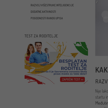
RAZVOJ VIŠESTRUKE INTELIGENCIJE
DODATNE AKTIVNOSTI
POGODNOSTI RANOG UPISA
TEST ZA RODITELJE
KAK
RAZV
Nije lak
startu 
Međutim