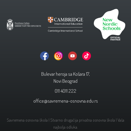
Bulevar heroja sa Košara 17,
Novi Beograd
011 4011 222
office@savremena-osnovna.edu.rs
Savremena osnovna škola | Stvarno drugačija privatna osnovna škola | Vaša
najbolja odluka.