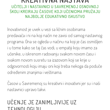
UČITELJI I NASTAVNICI U SAVREMENOJ OSNOVNOJ
ŠKOLI KREIRAJU ČASOVE KOJI UČENICIMA PRUŽAJU
NAJBOLJE EDUKATIVNO ISKUSTVO
Inovativnost je uvek u vezi sa ličnim osobinama
predavača i ni na koji način ne zavisi od samog nastavnog
programa. Ona se ogleda u načinu na koji je čas osmišljen
i u tome kako se taj čas vodi, u empatiji koju imamo za
učenike, u iskrenom radovanju svakom novom času i
svakom novom susretu sa izazovom koji se krije u
odgovornosti koju imaju oni koji treba nekoga da poduče
određenim znanjima i veštinama.
Časovi u Savremenoj su kreativni i inovativni jer su i naši
nastavnici upravo takvi.
UČENJE JE ZANIMLJIVIJE UZ
TEHNOLOGIJU