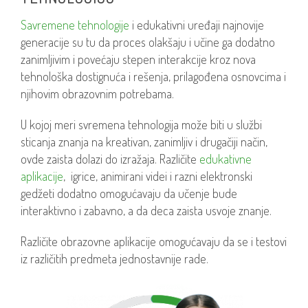
Savremene tehnologije
i edukativni uređaji najnovije
generacije su tu da proces olakšaju i učine ga dodatno
zanimljivim i povećaju stepen interakcije kroz nova
tehnološka dostignuća i rešenja, prilagođena osnovcima i
njihovim obrazovnim potrebama.
U kojoj meri svremena tehnologija može biti u službi
sticanja znanja na kreativan, zanimljiv i drugačiji način,
ovde zaista dolazi do izražaja. Različite
edukativne
aplikacije
, igrice, animirani videi i razni elektronski
gedžeti dodatno omogućavaju da učenje bude
interaktivno i zabavno, a da deca zaista usvoje znanje.
Različite obrazovne aplikacije omogućavaju da se i testovi
iz različitih predmeta jednostavnije rade.