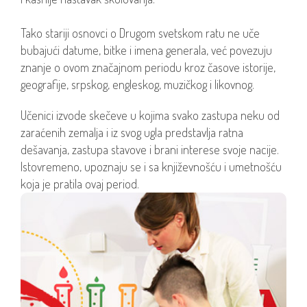
Tako stariji osnovci o Drugom svetskom ratu ne uče
bubajući datume, bitke i imena generala, već povezuju
znanje o ovom značajnom periodu kroz časove istorije,
geografije, srpskog, engleskog, muzičkog i likovnog.
Učenici izvode skečeve u kojima svako zastupa neku od
zaraćenih zemalja i iz svog ugla predstavlja ratna
dešavanja, zastupa stavove i brani interese svoje nacije.
Istovremeno, upoznaju se i sa književnošću i umetnošću
koja je pratila ovaj period.
RAZVOJ MIŠLJENJA I POVEZIVANJA
Interdisciplinarna nastava omogućava da učenici
objedine znanje iz različitih oblasti, kao i da razvijaju