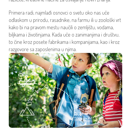
Primera radi, najmlađi osnovci o svetu oko nas uče
odlaskom u prirodu, rasadnike, na farmu ili u zoološki vrt
kako bi na pravom mestu naučili o zemljištu, vodama,
biljkama i životinjama. Kada uče o zanimanjima i društvu,
to čine kroz posete fabrikama i kompanijama, kao i kroz
razgovore sa zaposlenima u njima.
AKTIVNO UČEŠĆE U NASTAVI
Znanje se najlakše usvaja na osnovu iskustva –
kroz oglede, praksu i primere.