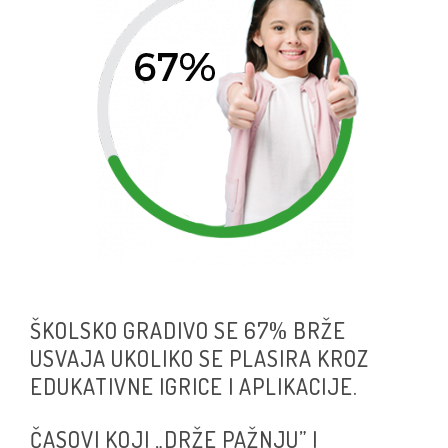
ŠKOLSKO GRADIVO SE 67% BRŽE
USVAJA UKOLIKO SE PLASIRA KROZ
EDUKATIVNE IGRICE I APLIKACIJE.
ČASOVI KOJI „DRŽE PAŽNJU” I