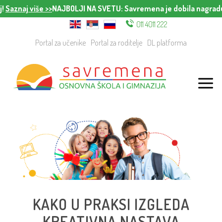
j!
Saznaj više >>
NAJBOLJI NA SVETU
: Savremena je dobila nagradu
011 4011 222
Portal za učenike
Portal za roditelje
DL platforma
KAKO U PRAKSI IZGLEDA
KREATIVNA NASTAVA