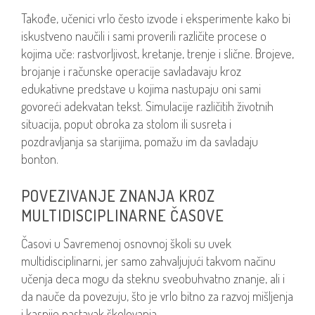
Takođe, učenici vrlo često izvode i eksperimente kako bi
iskustveno naučili i sami proverili različite procese o
kojima uče: rastvorljivost, kretanje, trenje i slične. Brojeve,
brojanje i računske operacije savladavaju kroz
edukativne predstave u kojima nastupaju oni sami
govoreći adekvatan tekst. Simulacije različitih životnih
situacija, poput obroka za stolom ili susreta i
pozdravljanja sa starijima, pomažu im da savladaju
bonton.
POVEZIVANJE ZNANJA KROZ
MULTIDISCIPLINARNE ČASOVE
Časovi u Savremenoj osnovnoj školi su uvek
multidisciplinarni, jer samo zahvaljujući takvom načinu
učenja deca mogu da steknu sveobuhvatno znanje, ali i
da nauče da povezuju, što je vrlo bitno za razvoj mišljenja
i kasnije nastavak školovanja.