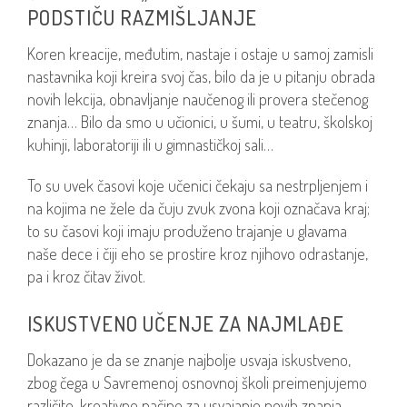
PODSTIČU RAZMIŠLJANJE
Koren kreacije, međutim, nastaje i ostaje u samoj zamisli
nastavnika koji kreira svoj čas, bilo da je u pitanju obrada
novih lekcija, obnavljanje naučenog ili provera stečenog
znanja… Bilo da smo u učionici, u šumi, u teatru, školskoj
kuhinji, laboratoriji ili u gimnastičkoj sali…
To su uvek časovi koje učenici čekaju sa nestrpljenjem i
na kojima ne žele da čuju zvuk zvona koji označava kraj;
to su časovi koji imaju produženo trajanje u glavama
naše dece i čiji eho se prostire kroz njihovo odrastanje,
pa i kroz čitav život.
ISKUSTVENO UČENJE ZA NAJMLAĐE
Dokazano je da se znanje najbolje usvaja iskustveno,
zbog čega u Savremenoj osnovnoj školi preimenjujemo
različite, kreativne načine za usvajanje novih znanja.