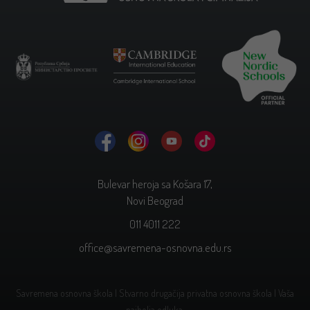
Bulevar heroja sa Košara 17,
Novi Beograd
011 4011 222
office@savremena-osnovna.edu.rs
Savremena osnovna škola | Stvarno drugačija privatna osnovna škola | Vaša
najbolja odluka.