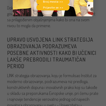
Broj mesta >>
Doktorka Čvorović ističe da je deci potrebno iskreno
Prijavite se >>
govoriti kako stoje stvari, bez velikih i teških reči, a opet
sa prilagođenim objašnjenjima kako bi ona na svom
nivou to mogla da primene.
UPRAVO USVOJENA LINK STRATEGIJA
OBRAZOVANJA PODRAZUMEVA
POSEBNE AKTIVNOSTI KAKO BI UČENICI
LAKŠE PREBRODILI TRAUMATIČAN
PERIOD
LINK strategija obrazovanja, koju je formulisao Institut za
moderno obrazovanje, podrazumeva niz predloga,
konstruktivnih dopuna i inovativnih praksi koji su takođe
u skladu sa preporukama Evropske unije, pri čemu prate
i najnovije tendencije verovatno jednog od najvećih
inovatora obrazovanju u svetu – Univerziteta u