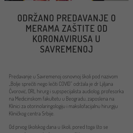
ODRŽANO PREDAVANJE O
MERAMA ZAŠTITE OD
KORONAVIRUSA U
SAVREMENOJ
Predavanje u Savremenoj osnovnoj školi pod nazivom
„Bolje sprečiti nego lečiti COVID” održala je dr Ljiljana
Čvorović, ORL hirurg i supspecijalista audiolog, profesorka
na Medicinskom fakultetu u Beogradu, zaposlena na
Klinici za otorinolaringologiju i maksilofacijalnu hirurgiju
Kliničkog centra Srbije.
Od prvog školskog dana u školi, pored toga što se