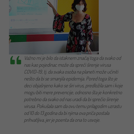
Važno mi je bilo da istaknem značaj toga da svako od
nas kao pojedinac može da spreči širenje virusa
COVID-19, tj. da svaka osoba na planeti može učiniti
nešto da bi se smanjila epidemija. Pored toga što je
deci objašnjeno kako se širi virus, predložila sam i koje
mogu biti mere prevencije, odnosno šta je konkretno
potrebno da svako od nas uradi da bi sprečio širenje
virusa. Pokušala sam da ovu temu prilagodim uzrastu
od 10 do 13 godina da bi njima ova priča postala
prihvatljiva, jer je poenta da ona to usvoje.