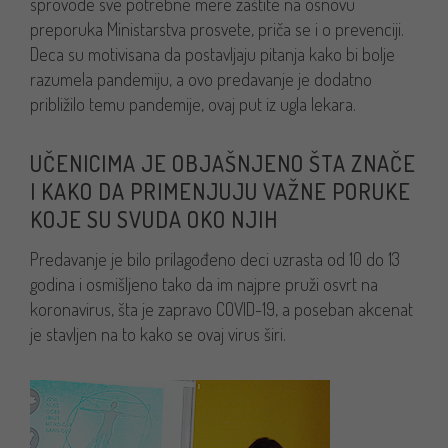
sprovode sve potrebne mere zaštite na osnovu
preporuka Ministarstva prosvete, priča se i o prevenciji.
Deca su motivisana da postavljaju pitanja kako bi bolje
razumela pandemiju, a ovo predavanje je dodatno
približilo temu pandemije, ovaj put iz ugla lekara.
UČENICIMA JE OBJAŠNJENO ŠTA ZNAČE
I KAKO DA PRIMENJUJU VAŽNE PORUKE
KOJE SU SVUDA OKO NJIH
Predavanje je bilo prilagođeno deci uzrasta od 10 do 13
godina i osmišljeno tako da im najpre pruži osvrt na
koronavirus, šta je zapravo COVID-19, a poseban akcenat
je stavljen na to kako se ovaj virus širi.