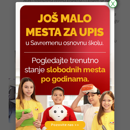
budu odgovorna prema kolektivu u kojem se nalaze –
X
onda će ona sa lakoćom ta pravila i poštovati. Pošto
svaki pojedinac treba da doprinese smanjenju virusa
COVID-19, shvatiće da i ona u svojim sredinama mogu
dati svoj doprinos i ponašati se odgovorno prema
kolektivu. Mislim da je edukacija vrlo važna jer tako
deca dobijaju objašnjenja i odgovore, ali i odagnavaju
strahove koje možda imaju.
Pozovite nas >>