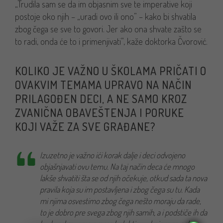
„Trudila sam se da im objasnim sve te imperative koji
postoje oko njih – „uradi ovo ili ono” – kako bi shvatila
zbog čega se sve to govori. Jer ako ona shvate zašto se
to radi, onda će to i primenjivati”, kaže doktorka Čvorović.
KOLIKO JE VAŽNO U ŠKOLAMA PRIČATI O
OVAKVIM TEMAMA UPRAVO NA NAČIN
PRILAGOĐEN DECI, A NE SAMO KROZ
ZVANIČNA OBAVEŠTENJA I PORUKE
KOJI VAŽE ZA SVE GRAĐANE?
Izuzetno je važno ići korak dalje i deci odvojeno
objašnjavati ovu temu. Na taj način deca će mnogo
lakše shvatiti šta se od njih očekuje, otkud sada ta nova
pravila koja su im postavljena i zbog čega su tu. Kada
mi njima osvestimo zbog čega nešto moraju da rade,
to je dobro pre svega zbog njih samih, a i podstiče ih da