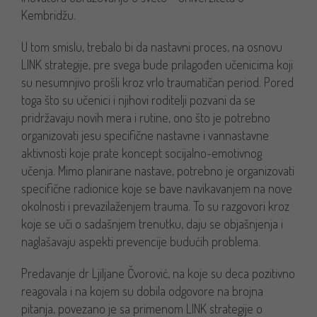
Kembridžu.
U tom smislu, trebalo bi da nastavni proces, na osnovu
LINK strategije, pre svega bude prilagođen učenicima koji
su nesumnjivo prošli kroz vrlo traumatičan period. Pored
toga što su učenici i njihovi roditelji pozvani da se
pridržavaju novih mera i rutine, ono što je potrebno
organizovati jesu specifične nastavne i vannastavne
aktivnosti koje prate koncept socijalno-emotivnog
učenja. Mimo planirane nastave, potrebno je organizovati
specifične radionice koje se bave navikavanjem na nove
okolnosti i prevazilaženjem trauma. To su razgovori kroz
koje se uči o sadašnjem trenutku, daju se objašnjenja i
naglašavaju aspekti prevencije budućih problema.
Predavanje dr Ljiljane Čvorović, na koje su deca pozitivno
reagovala i na kojem su dobila odgovore na brojna
pitanja, povezano je sa primenom LINK strategije o