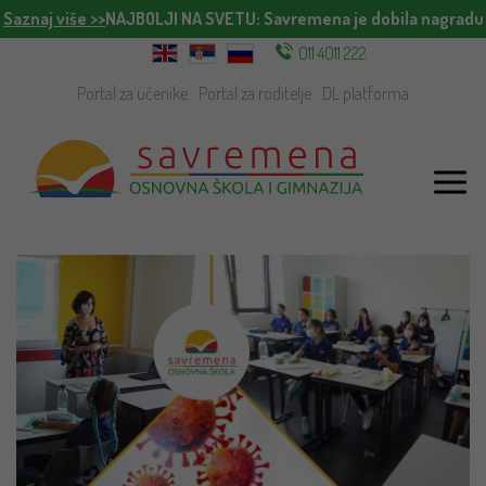
!
Saznaj više >>
NAJBOLJI NA SVETU
: Savremena je dobila nagradu 
011 4011 222
Portal za učenike
Portal za roditelje
DL platforma