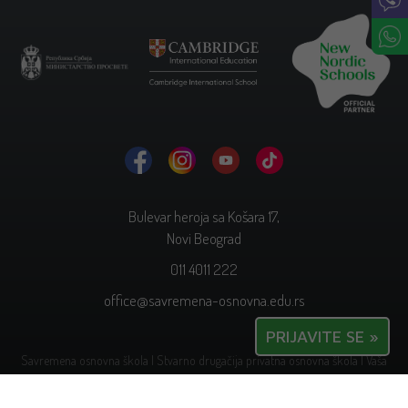
Bulevar heroja sa Košara 17,
Novi Beograd
011 4011 222
office@savremena-osnovna.edu.rs
PRIJAVITE SE »
Savremena osnovna škola | Stvarno drugačija privatna osnovna škola | Vaša
najbolja odluka.
Politika privatnosti.
| Copyright © 2026.