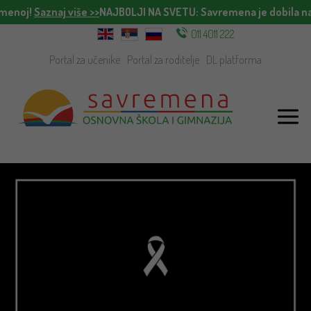
menoj!
Saznaj više >>
NAJBOLJI NA SVETU
: Savremena je dobila nag
011 4011 222
Portal za učenike
Portal za roditelje
DL platforma