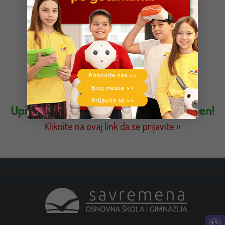
Pozovite nas >>
Broj mesta >>
Prijavite se >>
Upis za generaciju 2026/27. je otvoren!
Kliknite na ovaj link da se prijavite »