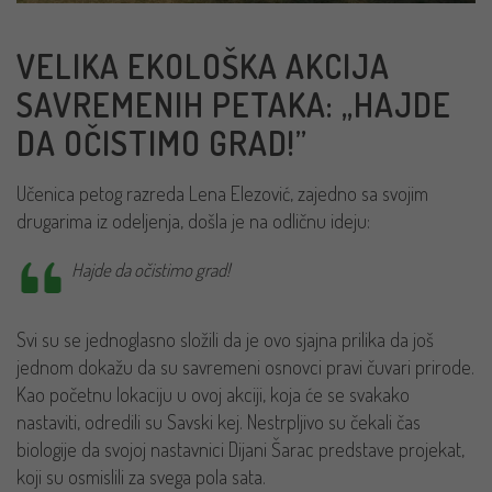
VELIKA EKOLOŠKA AKCIJA
SAVREMENIH PETAKA: „HAJDE
DA OČISTIMO GRAD!”
Učenica petog razreda Lena Elezović, zajedno sa svojim
drugarima iz odeljenja, došla je na odličnu ideju:
Hajde da očistimo grad!
Svi su se jednoglasno složili da je ovo sjajna prilika da još
jednom dokažu da su savremeni osnovci pravi čuvari prirode.
Kao početnu lokaciju u ovoj akciji, koja će se svakako
nastaviti, odredili su Savski kej. Nestrpljivo su čekali čas
biologije da svojoj nastavnici Dijani Šarac predstave projekat,
koji su osmislili za svega pola sata.