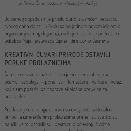
je Dijana Šarac, nastavnica biologije i ekolog.
Do samog događaja nije prošlo puno, a ushićeni petaci su
svakog dana dolazili u školu sa po jednom novom idejom o
organizaciji samog događaja, na kojem su im se pridružile i
učiteljica Maja, nastavnica Dijana i direktorka Jasmina.
KREATIVNI ČUVARI PRIRODE OSTAVILI
PORUKE PROLAZNICIMA
Šarene rukavice i paketići nisu jedini elementi kojima su
učenici raspolagali – poneli su i flomastere, markere i kolaž,
koji su im poslužili da naprave ekološke porukice za
prolaznike.
Predavanje o ekologiji osnovci su ovog puta saslušali u
prirodi, a iznenađenim prolaznicima preneli su sve što su
naučili. Uz to, osmislili su i pesmicu o očuvanju životne