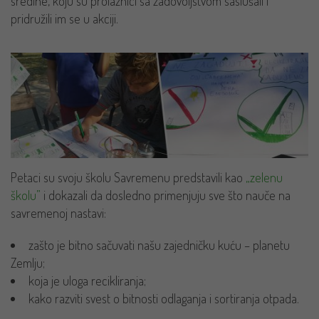
sredine, koju su prolaznici sa zadovoljstvom saslušali i
pridružili im se u akciji.
Petaci su svoju školu Savremenu predstavili kao
„zelenu
školu”
i dokazali da dosledno primenjuju sve što nauče na
savremenoj nastavi:
zašto je bitno sačuvati našu zajedničku kuću – planetu
Zemlju;
koja je uloga recikliranja;
kako razviti svest o bitnosti odlaganja i sortiranja otpada.