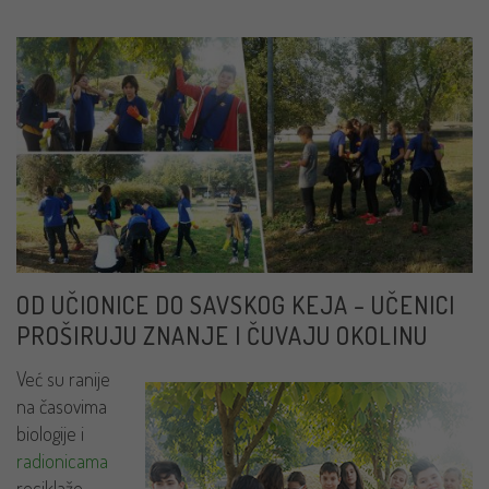
OD UČIONICE DO SAVSKOG KEJA – UČENICI
PROŠIRUJU ZNANJE I ČUVAJU OKOLINU
Već su ranije
na časovima
biologije i
radionicama
reciklaže