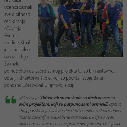
učenici saznali
sve o bitnosti
recikliranja i
očuvanja
životne
sredine, što ih
je i podstaklo
na ovu ideju.
Za malu
pomoć oko realizacije samog projekta tu su bili nastavnici,
učitelji i direktorka škole, koji su podržali svoje đake i
ponosno učestvovali u njihovoj akciji:
„Bili su sjajni!
Oduševili su me kada su došli na čas sa
ovim projektom, koji su potpuno sami osmislili
. Upravo
zbog podsticanja ovakvih ideja kod učenika, u školi redovno
imamo zanimljive edukativne radionice, u koje su uvek
uključeni i na kojima uče na praktičnim primerima”, izjavila