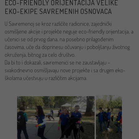
ECO-FRIENDLY ORIJENTACIJA VELIKE
EKO-EKIPE SAVREMENIH OSNOVACA
U Savremenoj se kroz različite radionice, zajednički
osmišljene akcije i projekte neguje eco-friendly orijentacija, a
učenici se od prvog dana, na posebno prilagođenim
časovima, uče da doprinesu očuvanju i poboljšanju životnog
okruženja, bitnog za celo društvo.
Da bi to i dokazali, savremenići se ne zaustavljaju –
svakodnevno osmišljavaju nove projekte i sa drugim eko-
školama učestvuju u različitim akcijama.