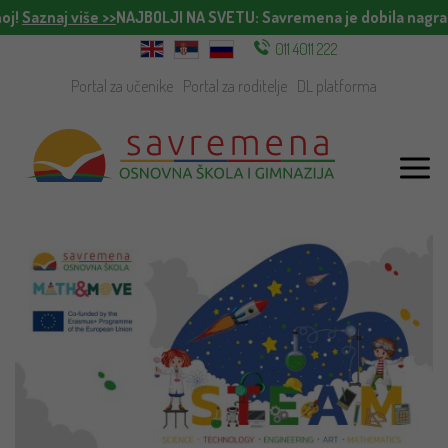
oj!
Saznaj više >>
NAJBOLJI NA SVETU
: Savremena je dobila nagrad
011 4011 222
Portal za učenike
Portal za roditelje
DL platforma