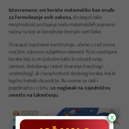
Istovremeno, oni koriste matematiku kao oruđe
za formulisanje ovih zakona,
shvatajući tako
neophodnost postojanja sveta matematičkih pojmova i
načina na koji se konstituiše teorijski svet fizike.
Stvarajući sopstvene konstrukcije, učenici u rad unose
svoj lični, odnosno subjektivni element. Kroz uzastopne
korake koji su im potrebni kako bi ostvarili svoju
zamisao, doživljavaju radost stvaranja (naučnog i
umetničkog), ali i neophodnost sledećeg koraka, koji bi
logično trebalo da podrže. Na ovome se radi i
pojedinačno i u timu,
uz naglasak na zajedništvu
umesto na takmičenju.
X