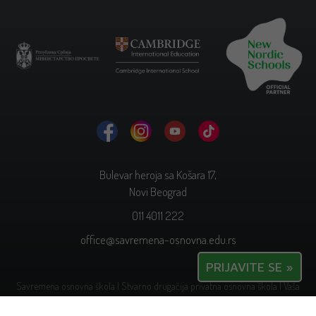
Bulevar heroja sa Košara 17,
Novi Beograd
011 4011 222
office@savremena-osnovna.edu.rs
PRIJAVITE SE »
Savremena osnovna škola | Stvarno drugačija privatna osnovna škola | Vaša
najbolja odluka.