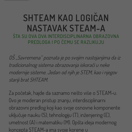
SHTEAM KAO LOGIČAN
NASTAVAK STEAM-A
ŠTA SU OVA DVA INTERDISCIPLINARNA OBRAZOVNA
PREDLOGA I PO ČEMU SE RAZLIKUJU
OŠ „Savremena” poznata je po svojim nastojanjima da iz
tradicionalnog sistema obrazovanja iskorači u neke
modernije sisteme. Jedan od njih je STEM, kao i njegov
stariji brat SHTEAM.
Za početak, hajde da saznamo nešto više o STEAM-u.
Ovo je moderan pristup znanju, interdisciplinarni
obrazovni predlog koji kao svoje osnovne komponente
uključuje nauku (S), tehnologiju (T), inženjering (E),
umetnost (A) i matematiku (M). Opšta ideja modernog
koncepta STEAM-a ima svoje korene u