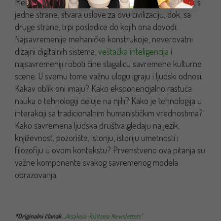
Međutim, u središtu svih ovih dešavanja je čovek, koji, s
jedne strane, stvara uslove za ovu civilizaciju, dok, sa
druge strane, trpi posledice do kojih ona dovodi.
Najsavremenije mehaničke konstrukcije, neverovatni
dizajni digitalnih sistema,
veštačka inteligencija
i
najsavremeniji roboti čine slagalicu savremene kulturne
scene. U svemu tome važnu ulogu igraju i ljudski odnosi.
Kakav oblik oni imaju? Kako eksponencijalno rastuća
nauka o tehnologiji deluje na njih? Kako je tehnologija u
interakciji sa tradicionalnim humanističkim vrednostima?
Kako savremena ljudska društva gledaju na jezik,
književnost, pozorište, istoriju, istoriju umetnosti i
filozofiju u ovom kontekstu? Prvenstveno ova pitanja su
važne komponente svakog savremenog modela
obrazovanja.
*Originalni članak
„Arsakeia-Tositseia Newsletters”