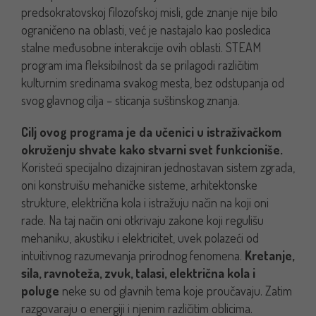
predsokratovskoj filozofskoj misli, gde znanje nije bilo
ograničeno na oblasti, već je nastajalo kao posledica
stalne međusobne interakcije ovih oblasti. STEAM
program ima fleksibilnost da se prilagodi različitim
kulturnim sredinama svakog mesta, bez odstupanja od
svog glavnog cilja – sticanja suštinskog znanja.
Cilj ovog programa je da učenici u istraživačkom
okruženju shvate kako stvarni svet funkcioniše.
Koristeći specijalno dizajniran jednostavan sistem zgrada,
oni konstruišu mehaničke sisteme, arhitektonske
strukture, električna kola i istražuju način na koji oni
rade. Na taj način oni otkrivaju zakone koji regulišu
mehaniku, akustiku i elektricitet, uvek polazeći od
intuitivnog razumevanja prirodnog fenomena.
Kretanje,
sila, ravnoteža, zvuk, talasi, električna kola i
poluge
neke su od glavnih tema koje proučavaju. Zatim
razgovaraju o energiji i njenim različitim oblicima.