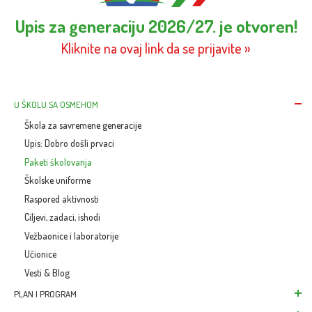
Upis za generaciju 2026/27. je otvoren!
Kliknite na ovaj link da se prijavite »
U ŠKOLU SA OSMEHOM
Škola za savremene generacije
Upis: Dobro došli prvaci
Paketi školovanja
Školske uniforme
Raspored aktivnosti
Ciljevi, zadaci, ishodi
Vežbaonice i laboratorije
Učionice
Vesti & Blog
PLAN I PROGRAM