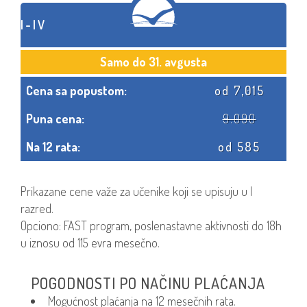
I-IV
Samo do 31. avgusta
Cena sa popustom:
od 7,015
Puna cena:
9.090
Na 12 rata:
od 585
Prikazane cene važe za učenike koji se upisuju u I
razred.
Opciono: FAST program, poslenastavne aktivnosti do 18h
u iznosu od 115 evra mesečno.
POGODNOSTI PO NAČINU PLAĆANJA
Mogućnost plaćanja na 12 mesečnih rata.