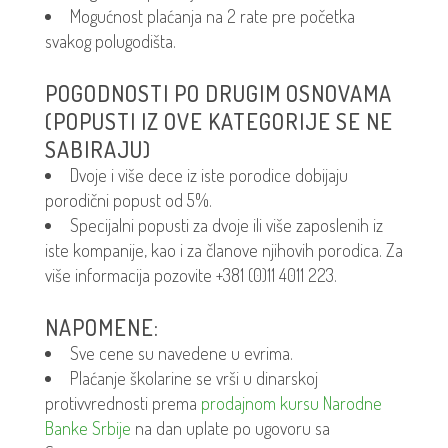
Mogućnost plaćanja na 2 rate pre početka
svakog polugodišta.
POGODNOSTI PO DRUGIM OSNOVAMA
(POPUSTI IZ OVE KATEGORIJE SE NE
SABIRAJU)
Dvoje i više dece iz iste porodice dobijaju
porodični popust od 5%.
Specijalni popusti za dvoje ili više zaposlenih iz
iste kompanije, kao i za članove njihovih porodica. Za
više informacija pozovite +381 (0)11 4011 223.
NAPOMENE:
Sve cene su navedene u evrima.
Plaćanje školarine se vrši u dinarskoj
protivvrednosti prema
prodajnom kursu Narodne
Banke Srbije
na dan uplate po ugovoru sa