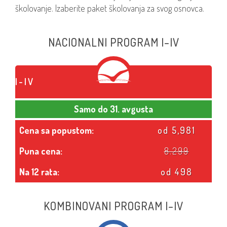
školovanje. Izaberite paket školovanja za svog osnovca.
NACIONALNI PROGRAM I–IV
I-IV
Samo do 31. avgusta
Cena sa popustom:
od 5,981
Puna cena:
8.299
Na 12 rata:
od 498
KOMBINOVANI PROGRAM I–IV