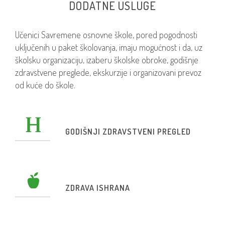
DODATNE USLUGE
Učenici Savremene osnovne škole, pored pogodnosti
uključenih u paket školovanja, imaju mogućnost i da, uz
školsku organizaciju, izaberu školske obroke, godišnje
zdravstvene preglede, ekskurzije i organizovani prevoz
od kuće do škole.
GODIŠNJI ZDRAVSTVENI PREGLED
ZDRAVA ISHRANA