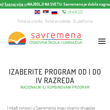
znaj više >>
NAJBOLJI NA SVETU
: Savremena je dobila nagradu za 
011 4011 222
Portal za učenike
Portal za roditelje
DL platforma
IZABERITE PROGRAM OD I DO
IV RAZREDA
NACIONALNI ILI KOMBINOVANI PROGRAM
I mlađi osnovci u Savremenoj imaju stvarno drugačije