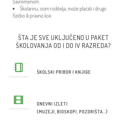
Savremenom.
Školarinu, osim roditelja, može plaćati i drugo
fizičko ili pravno lice.
ŠTA JE SVE UKLJUČENO U PAKET
ŠKOLOVANJA OD I DO IV RAZREDA?
ŠKOLSKI PRIBOR I KNJIGE
DNEVNI IZLETI
(MUZEJI, BIOSKOPI, POZORIŠTA…)