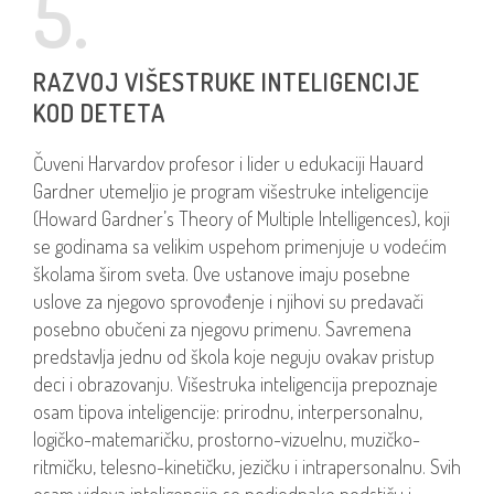
5.
RAZVOJ VIŠESTRUKE INTELIGENCIJE
KOD DETETA
Čuveni Harvardov profesor i lider u edukaciji Hauard
Gardner utemeljio je program višestruke inteligencije
(Howard Gardner’s Theory of Multiple Intelligences), koji
se godinama sa velikim uspehom primenjuje u vodećim
školama širom sveta. Ove ustanove imaju posebne
uslove za njegovo sprovođenje i njihovi su predavači
posebno obučeni za njegovu primenu. Savremena
predstavlja jednu od škola koje neguju ovakav pristup
deci i obrazovanju. Višestruka inteligencija prepoznaje
osam tipova inteligencije: prirodnu, interpersonalnu,
logičko-matemaričku, prostorno-vizuelnu, muzičko-
ritmičku, telesno-kinetičku, jezičku i intrapersonalnu. Svih