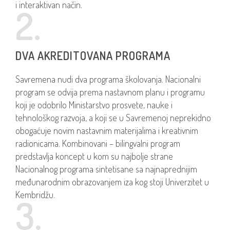
i interaktivan način.
2.
DVA AKREDITOVANA PROGRAMA
Savremena nudi dva programa školovanja. Nacionalni
program se odvija prema nastavnom planu i programu
koji je odobrilo Ministarstvo prosvete, nauke i
tehnološkog razvoja, a koji se u Savremenoj neprekidno
obogaćuje novim nastavnim materijalima i kreativnim
radionicama. Kombinovani – bilingvalni program
predstavlja koncept u kom su najbolje strane
Nacionalnog programa sintetisane sa najnaprednijim
međunarodnim obrazovanjem iza kog stoji Univerzitet u
Kembridžu.
3.