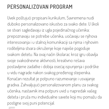
PERSONALIZOVAN PROGRAM
Uvek poštujući propisani kurikulum, Savremena nudi
duboko personalizovano iskustvo za svako dete. U školi
se stvari sagledavaju iz ugla pojedinačnog učenika;
prepoznavaju se potrebe učenika, uočavaju se njihova
interesovanja i u stalnoj komunikaciji sa njima i njihovim
roditeljima stvara okruženje koje najviše pogoduje
svakom detetu. Na ovaj način školarac kroz igru obavlja
svoje svakodnevne aktivnosti, kreativno rešava
postavljene zadatke i dobija osećaj ispunjenja i podrške
u vidu nagrade nakon svakog pređenog stepenika.
Konačan rezultat je potpuno razumevanje i usvajanje
gradiva. Zahvaljujući personalizovanom planu za svakog
učenika, nastavnik ima potpuni uvid u napredak vašeg
deteta i pruža mu individualne savete koji mu pomažu da
postigne svoj puni potencijal.