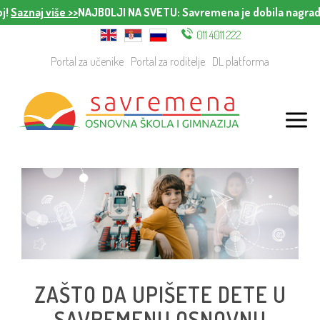
naj više >>
NAJBOLJI NA SVETU
: Savremena je dobila nagradu za n
011 4011 222
Portal za učenike
Portal za roditelje
DL platforma
ZAŠTO DA UPIŠETE DETE U
SAVREMENU OSNOVNU