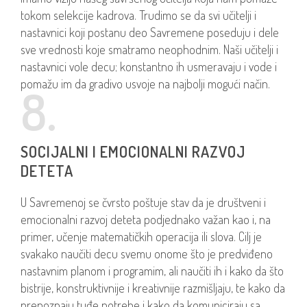
tokom selekcije kadrova. Trudimo se da svi učitelji i
nastavnici koji postanu deo Savremene poseduju i dele
sve vrednosti koje smatramo neophodnim. Naši učitelji i
nastavnici vole decu; konstantno ih usmeravaju i vode i
pomažu im da gradivo usvoje na najbolji mogući način.
8.
SOCIJALNI I EMOCIONALNI RAZVOJ
DETETA
U Savremenoj se čvrsto poštuje stav da je društveni i
emocionalni razvoj deteta podjednako važan kao i, na
primer, učenje matematičkih operacija ili slova. Cilj je
svakako naučiti decu svemu onome što je predviđeno
nastavnim planom i programim, ali naučiti ih i kako da što
bistrije, konstruktivnije i kreativnije razmišljaju, te kako da
prepoznaju tuđe potrebe i kako da komuniciraju sa