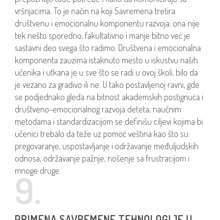
vršnjacima. To je način na koji Savremena tretira
društvenu i emocionalnu komponentu razvoja: ona nije
tek nešto sporedno, fakultativno i manje bitno već je
sastavni deo svega što radimo. Društvena i emocionalna
komponenta zauzima istaknuto mesto u iskustvu naših
učenika i utkana je u sve što se radi u ovoj školi, bilo da
je vezano za gradivo ili ne. U tako postavljenoj ravni, gde
se podjednako gleda na bitnost akademskih postignuća i
društveno-emocionalnog razvoja deteta, naučnim
metodama i standardizacijom se definišu ciljevi kojima bi
učenici trebalo da teže uz pomoć veština kao što su:
pregovaranje, uspostavljanje i održavanje međuljudskih
odnosa, održavanje pažnje, nošenje sa frustracijom i
mnoge druge.
9.
PRIMENA SAVREMENE TEHNOLOGIJE U