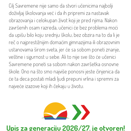
Cilj Savremene nije samo da stvori učenicima najbolji
doživljaj školovanja već i da ih pripremi za nastavak
obrazovanja i celokupan život koji je pred njima. Nakon
završenih osam razreda, učenici će bez problema moći
da upišu bilo koju srednju školu, bez obzira na to da li je
reč o najprestižnijim domaćim gimnazijima ili obrazovnim
ustanovama širom sveta, jer će sa sobom poneti znanje,
veštine i sigurnost u sebe. Ali to nije sve što će učenici
Savremene poneti sa sobom nakon završetka osnovne
škole. Ono na što smo najviše ponosni jeste činjenica da
će ta deca postati mladi ljudi prepuni vrlina i spremni za
najveće izazove koji ih čekaju u životu.
Upis za generaciju 2026/27. je otvoren!