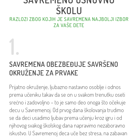
ŠKOLU
RAZLOZI ZBOG KOJIH JE SAVREMENA NAJBOLJI IZBOR
ZA VAŠE DETE
1.
SAVREMENA OBEZBEĐUJE SAVRŠENO
OKRUŽENJE ZA PRVAKE
Prijatno okruženje, ljubazno nastavno osoblje i odnos
prema učeniku takav da se on u svakom trenutku oseti
srećno i zadovoljno – to je samo deo onoga što očekuje
decu u Savremenoj. Od prvog dana školovanja trudimo
se da deci usadimo ljubav prema učenju kroz igru i od
njihovog svakog školskog dana napravimo nezaboravno
iskustvo. U Savremenoj deca uče bez stresa, na zabavan