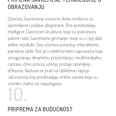
OBRAZOVANJU
Učionice Savremene osnovne škole moderno su
opremljene i pažljivo dizajnirane. One predstavljaju
Intelligent Classroom strukture, koje su jedinstveni
patent naše Savremene gimnazije i koje su u njoj dale
velike rezultate. Sve učionice poseduju interaktivne,
pametne table. Reč je o elektronskim napravama koje
omogućavaju dinamičnu prezentaciju i mulitmedijalnu
nastavu, čime proces učenja postaje zanimljiviji i
efikasniji. Nastava se prati na tabletima i laptop
računarima, koji predstavljaju online sveske koje su
učeniku stalno na raspolaganju.
10.
PRIPREMA ZA BUDUĆNOST