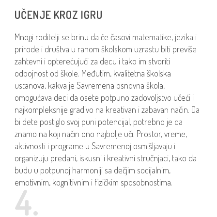
UČENJE KROZ IGRU
Mnogi roditelji se brinu da će časovi matematike, jezika i
prirode i društva u ranom školskom uzrastu biti previše
zahtevni i opterećujući za decu i tako im stvoriti
odbojnost od škole. Međutim, kvalitetna školska
ustanova, kakva je Savremena osnovna škola,
omogućava deci da osete potpuno zadovoljstvo učeći i
najkompleksnije gradivo na kreativan i zabavan način. Da
bi dete postiglo svoj puni potencijal, potrebno je da
znamo na koji način ono najbolje uči. Prostor, vreme,
aktivnosti i programe u Savremenoj osmišljavaju i
organizuju predani, iskusni i kreativni stručnjaci, tako da
budu u potpunoj harmoniji sa dečjim socijalnim,
emotivnim, kognitivnim i fizičkim sposobnostima.
4.