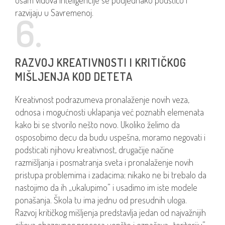
osam vidova inteligencije se podjednako podstiču i
razvijaju u Savremenoj.
6.
RAZVOJ KREATIVNOSTI I KRITIČKOG
MIŠLJENJA KOD DETETA
Kreativnost podrazumeva pronalaženje novih veza,
odnosa i mogućnosti uklapanja već poznatih elemenata
kako bi se stvorilo nešto novo. Ukoliko želimo da
osposobimo decu da budu uspešna, moramo negovati i
podsticati njihovu kreativnost, drugačije načine
razmišljanja i posmatranja sveta i pronalaženje novih
pristupa problemima i zadacima; nikako ne bi trebalo da
nastojimo da ih „ukalupimo” i usadimo im iste modele
ponašanja. Škola tu ima jednu od presudnih uloga.
Razvoj kritičkog mišljenja predstavlja jedan od najvažnijih