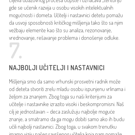
ciljeva obazovnog procesa uopšte i označava „teritoriju”
gde se učenik razvija u osobu visokih intelektualnih
mogućnosti i dometa. Učitelji i nastavnici detetu pomažu
da usvoji sposobnosti kritičkog mišljenja tako što sa njim
vežbaju elemente kao što su analiza, rezonovanje,
vrednovanje, rešavanje problema i donošenje odluke.
7.
NAJBOLJI UČITELJI I NASTAVNICI
Mišljenja smo da samo vrhunski prosvetni radnik može
od deteta stvoriti zrelu mladu osobu ispunjenu vrlinama i
željom za znanjem. Zbog toga su naši kriterijumi za
učitelje i nastavnike izrazito visoki i beskompromisni. Naš
cilj je jednostavan – deca zaslužuju najbolje moguće
znanje, a smatramo da ga mogu dobiti samo ako ih budu
učili najbolji nastavnici. Zbog toga, u svakom trenutku
imamo viziju našeg savršenog učitelja koja nam pomaže