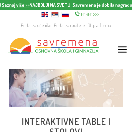
naj više >>
NAJBOLJI NA SVETU
: Savremena je dobila nagradu za n
011 4011 222
Portal za učenike
Portal za roditelje
DL platforma
INTERAKTIVNE TABLE I
STOLOVI