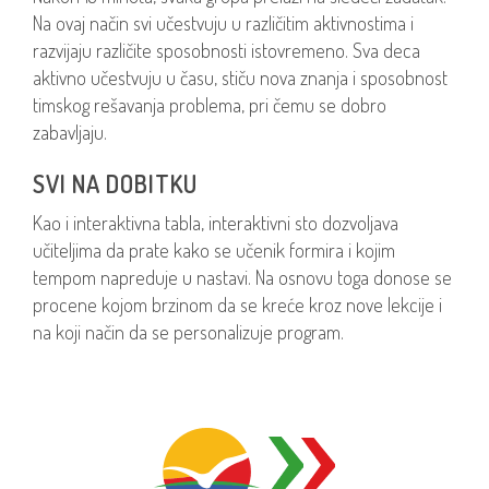
Na ovaj način svi učestvuju u različitim aktivnostima i
razvijaju različite sposobnosti istovremeno. Sva deca
aktivno učestvuju u času, stiču nova znanja i sposobnost
timskog rešavanja problema, pri čemu se dobro
zabavljaju.
SVI NA DOBITKU
Kao i interaktivna tabla, interaktivni sto dozvoljava
učiteljima da prate kako se učenik formira i kojim
tempom napreduje u nastavi. Na osnovu toga donose se
procene kojom brzinom da se kreće kroz nove lekcije i
na koji način da se personalizuje program.