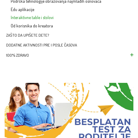
Podrška tehnologije obrazovanja najmlađih osnovaca
Edu aplikacije
Interaktivne table i stolovi
Od korisnika do kreatora
ZAŠTO DA UPIŠETE DETE?
DODATNE AKTIVNOSTI PRE I POSLE ČASOVA
100% ZDRAVO
Zdrava užina za naj
Zelena škola za naj
Zdravo okruženje
Sport i fizička aktiv
Zdrave misli za mla
Zdrava budućnost