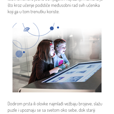
što kroz učenje podstiče međusobni rad svih učenika
koji ga u tom trenutku koriste.
Dodirom prsta ili olovke najmlađi vežbaju brojeve, slažu
puzle i upoznaju se sa svetom oko sebe, dok stariji