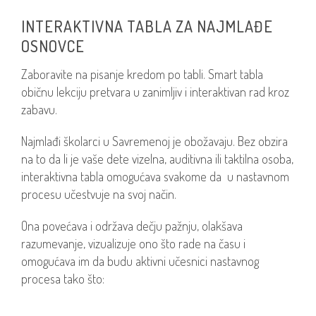
INTERAKTIVNA TABLA ZA NAJMLAĐE
OSNOVCE
Zaboravite na pisanje kredom po tabli. Smart tabla
običnu lekciju pretvara u zanimljiv i interaktivan rad kroz
zabavu.
Najmlađi školarci u Savremenoj je obožavaju. Bez obzira
na to da li je vaše dete vizelna, auditivna ili taktilna osoba,
interaktivna tabla omogućava svakome da u nastavnom
procesu učestvuje na svoj način.
Ona povećava i održava dečju pažnju, olakšava
razumevanje, vizualizuje ono što rade na času i
omogućava im da budu aktivni učesnici nastavnog
procesa tako što: