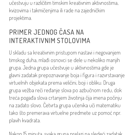
učestvuju u različitim timskim kreativnim aktivnostima,
kvizovima i takmičenjima ili rade na zajedničkim
projektima.
PRIMER JEDNOG ČASA NA
INTERAKTIVNIM STOLOVIMA
U skladu sa kreativnim pristupom nastavi i negovanjem
timskog duha, mlađi osnovci se dele u nekoliko manjih
grupa. Jedna grupa učestvuje u aktivnostima gde je
glavni zadatak prepoznavanje boja i figura i razvrstavanje
virtuelnih objekata prema veličini, boji i obliku. Druga
grupa vežba reči ređanje slova po azbučnom redu, dok
treća pogađa slova crtanjem životinja čija imena počinju
na zadato slovo. Četvrta grupa učenika uči matematiku
tako što premerava virtuelne predmete uz pomoć npr.
plavih kvadrata.
Nakon 15 minuta, svaka grupa prelazi na sledeći zadatak.