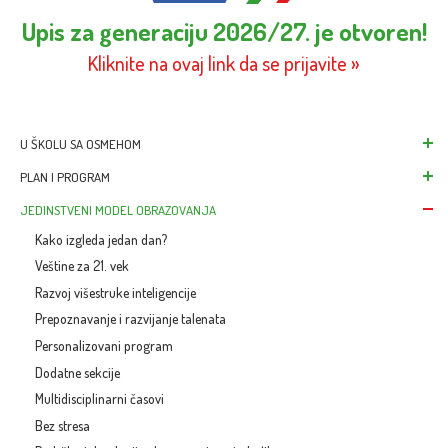
Upis za generaciju 2026/27. je otvoren!
Kliknite na ovaj link da se prijavite »
U ŠKOLU SA OSMEHOM
Škola za savremene 
PLAN I PROGRAM
Upis: Dobro došli prv
Nacionalni program 
JEDINSTVENI MODEL OBRAZOVANJA
Paketi školovanja
Kombinovani progra
Kako izgleda jedan dan?
Školske uniforme
Veštine za 21. vek
Raspored aktivnosti
Razvoj višestruke inteligencije
Ciljevi, zadaci, ishodi
Prepoznavanje i razvijanje talenata
Vežbaonice i laborat
Personalizovani program
Učionice
Dodatne sekcije
Vesti & Blog
Multidisciplinarni časovi
Bez stresa