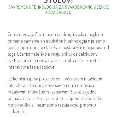
SAVREMENA TEHNOLOGIJA ZA SVAKODNEVNO UČENJE
KROZ ZABAVU
Ono što izdvaja Savremenu od drugih škola u pogledu
primene savremenih edukativnih tehnologija nije samo
korišćenje računara i tableta u nastavi već mnogo više od
toga. Učenici naše škole imaju priliku da celokupnu
nastavu prate na inovativan i zanimljiv način, koristeći
interaktivne table i stolove.
Uz kombiniciju sa projektorom, računarom ili tabletom,
interaktivni sto čini časove savremenih osnovaca
kreativnim, motivišućim i zabavnim. Sve to zajedno
pomaže da vaš školarac zavoli učenje već
na početku
osnovne škole
i nesmetano razvija svoju prirodnu
radoznalost.