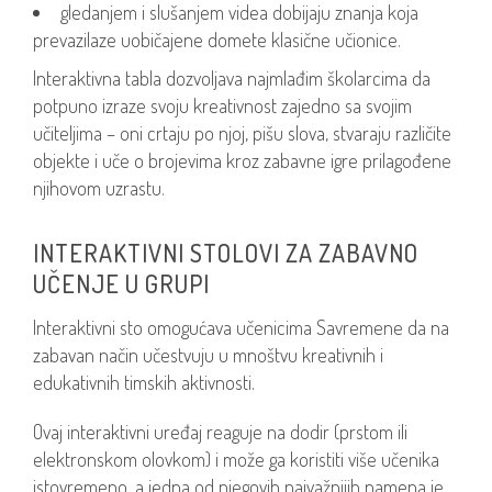
gledanjem i slušanjem videa dobijaju znanja koja
prevazilaze uobičajene domete klasične učionice.
Interaktivna tabla dozvoljava najmlađim školarcima da
potpuno izraze svoju kreativnost zajedno sa svojim
učiteljima – oni crtaju po njoj, pišu slova, stvaraju različite
objekte i uče o brojevima kroz zabavne igre prilagođene
njihovom uzrastu.
INTERAKTIVNI STOLOVI ZA ZABAVNO
UČENJE U GRUPI
Interaktivni sto omogućava učenicima Savremene da na
zabavan način učestvuju u mnoštvu kreativnih i
edukativnih timskih aktivnosti.
Ovaj interaktivni uređaj reaguje na dodir (prstom ili
elektronskom olovkom) i može ga koristiti više učenika
istovremeno, a jedna od njegovih najvažnijih namena je