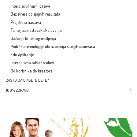
Interdisciplinarni časovi
Bez stresa do sjajnih rezultata
Projektna nastava
Temelj za nastavak školovanja
Jačanje kritičkog mišljenja
Podrška tehnologije obrazovanja starijih osnovaca
Edu aplikacije
Interaktivna tabla i stolovi
Od korisnika do kreatora
ZAŠTO DA UPIŠETE DETE?
100% ZDRAVO
Zdrav život i praviln
Zelena škola – starij
Zdravo okruženje
Sport i fizička aktiv
Zdrave misli naših u