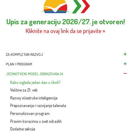
Upis za generaciju 2026/27. je otvoren!
Kliknite na ovaj link da se prijavite »
ZA KOMPLETAN RAZVOJ
Škola za savremene 
PLAN I PROGRAM
Paketi školovanja
Nacionalni program 
JEDINSTVENI MODEL OBRAZOVANJA
Školske uniforme od 
Kombinovani progra
Kako izgleda jedan dan u školi?
Raspored aktivnosti
Veštine za 21. vek
Ciljevi, zadaci i ishodi
Razvoj višestruke inteligencije
Učionice
Prepoznavanje i razvijanje talenata
Vesti & Blog
Personalizovan program
Pravim koracima u svet odraslih
Dodatne sekcije