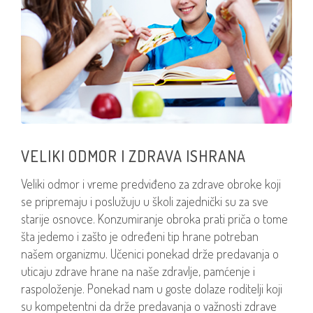
VELIKI ODMOR I ZDRAVA ISHRANA
Veliki odmor i vreme predviđeno za zdrave obroke koji
se pripremaju i poslužuju u školi zajednički su za sve
starije osnovce. Konzumiranje obroka prati priča o tome
šta jedemo i zašto je određeni tip hrane potreban
našem organizmu. Učenici ponekad drže predavanja o
uticaju zdrave hrane na naše zdravlje, pamćenje i
raspoloženje. Ponekad nam u goste dolaze roditelji koji
su kompetentni da drže predavanja o važnosti zdrave