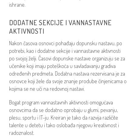
ishrane.
DODATNE SEKCIJE I VANNASTAVNE
AKTIVNOSTI
Nakon časova osnovci pohađaju dopunsku nastavu, po
potrebi, kao i dodatne sekcije i vannastavne aktivnosti
po svojoj želji. Časovi dopunske nastave organizuju se za
učenike koji imaju poteškoća u savladavanju gradiva
određenih predmeta. Dodatna nastava rezervisana je za
osnovce koji žele da svoje znanje prodube činjenicama o
kojima se ne uči na redovnoj nastavi.
Bogat program vannastavnih aktivnosti omogućava
osnovcima da se dodatno oprobaju u glumi, pevanju,
plesu, sportu i IT-ju. Kreiran je tako da razvija različite
talente u detetu i tako oslobađa njegovu kreativnost i
radoznalost.