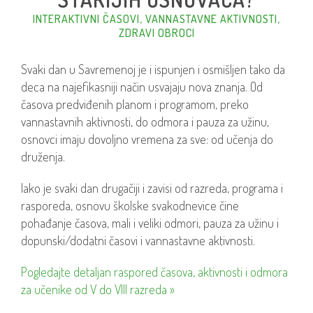
INTERAKTIVNI ČASOVI, VANNASTAVNE AKTIVNOSTI,
ZDRAVI OBROCI
Svaki dan u Savremenoj je i ispunjen i osmišljen tako da
deca na najefikasniji način usvajaju nova znanja. Od
časova predviđenih planom i programom, preko
vannastavnih aktivnosti, do odmora i pauza za užinu,
osnovci imaju dovoljno vremena za sve: od učenja do
druženja.
Iako je svaki dan drugačiji i zavisi od razreda, programa i
rasporeda, osnovu školske svakodnevice čine
pohađanje časova, mali i veliki odmori, pauza za užinu i
dopunski/dodatni časovi i vannastavne aktivnosti.
Pogledajte detaljan raspored časova, aktivnosti i odmora
za učenike od V do VIII razreda »