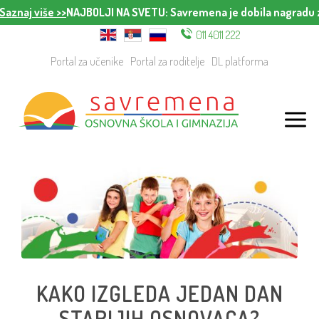
 više >>
NAJBOLJI NA SVETU
: Savremena je dobila nagradu za naji
011 4011 222
Portal za učenike
Portal za roditelje
DL platforma
KAKO IZGLEDA JEDAN DAN
STARIJIH OSNOVACA?