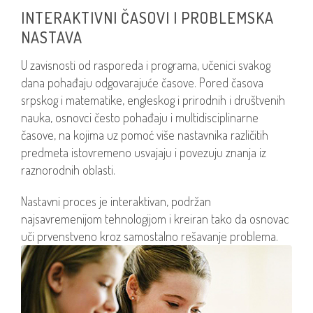
INTERAKTIVNI ČASOVI I PROBLEMSKA
NASTAVA
U zavisnosti od rasporeda i programa, učenici svakog
dana pohađaju odgovarajuće časove. Pored časova
srpskog i matematike, engleskog i prirodnih i društvenih
nauka, osnovci često pohađaju i multidisciplinarne
časove, na kojima uz pomoć više nastavnika različitih
predmeta istovremeno usvajaju i povezuju znanja iz
raznorodnih oblasti.
Nastavni proces je interaktivan, podržan
najsavremenijom tehnologijom i kreiran tako da osnovac
uči prvenstveno kroz samostalno rešavanje problema.