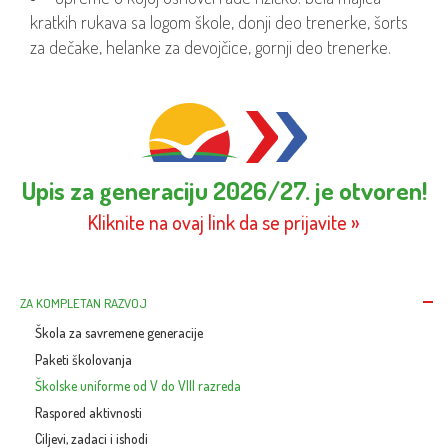
kratkih rukava sa logom škole, donji deo trenerke, šorts
za dečake, helanke za devojčice, gornji deo trenerke.
Upis za generaciju 2026/27. je otvoren!
Kliknite na ovaj link da se prijavite »
ZA KOMPLETAN RAZVOJ
Škola za savremene generacije
Paketi školovanja
Školske uniforme od V do VIII razreda
Raspored aktivnosti
Ciljevi, zadaci i ishodi