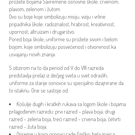
prožete bojama Savremene osnovne škole: crvenom,
plavom, zelenom i žutom.
Ovo su boje koje simbolizuju misiju, viziju i vrline
pripadnika škole: radoznalost, hrabrost, kreativnost,
upornost, altruizam i drugarstvo.
Pored boja škole, uniforme su prožete sivom i belom
bojom, koje simbolizuju posvećenost i otvorenost ka
usvajanju novih znanja.
S obzirom na to da period od V do VIII razreda
predstavlja prelaz iz dečjeg sveta u svet odraslih,
uniforme za starije osnovce su specijalno dizajnirane da
to istaknu. One se sastoje od:
Košulje dugih i kratkih rukava sa logom škole i bojama
prilagođenim razredu: prvi razred – plava boja, drugi
razred – zelena boja, treći razred – crvena boja, četvrti
razred – žuta boja;
Opreme u kojoj osnovci rade fizičko: bela majica