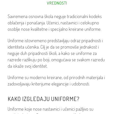
VREDNOSTI
Savremena osnovna škola neguje tradicionalni kodeks
oblačenja i ponašanja. Učenici, nastavnici i celokupno
osoblje nose kvalitetne i specijalno kreirane uniforme.
Uniforme istovremeno predstavljaju odraz pripadnosti i
identiteta učenika. Cilj je da se promoviše jednakost i
neguje duh pripadnosti školi, a kako se uniforme za
razrede razlikuju po boji, omogućava se svakom razredu
da iskaže svoj identitet.
Uniforme su moderno kreirane, od prirodnih materijala i
zadovoljavaju kriterijume elegancije i udobnosti.
KAKO IZGLEDAJU UNIFORME?
Uniforme koje nose nastavnici i učenici pažljivo su