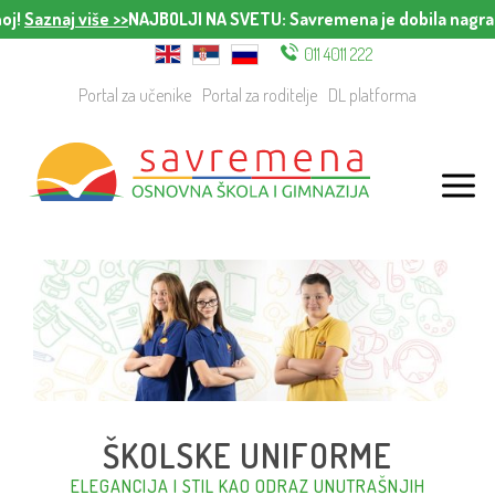
oj!
Saznaj više >>
NAJBOLJI NA SVETU
: Savremena je dobila nagrad
011 4011 222
Portal za učenike
Portal za roditelje
DL platforma
ŠKOLSKE UNIFORME
ELEGANCIJA I STIL KAO ODRAZ UNUTRAŠNJIH